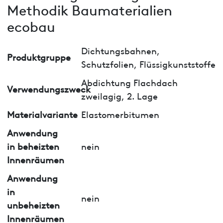
Methodik Baumaterialien
ecobau
Dichtungsbahnen,
Produktgruppe
Schutzfolien, Flüssigkunststoffe
Abdichtung Flachdach
Verwendungszweck
zweilagig, 2. Lage
Materialvariante
Elastomerbitumen
Anwendung
in beheizten
nein
Innenräumen
Anwendung
in
nein
unbeheizten
Innenräumen