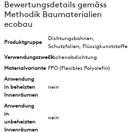
Bewertungsdetails gemäss
Methodik Baumaterialien
ecobau
Dichtungsbahnen,
Produktgruppe
Schutzfolien, Flüssigkunststoffe
Verwendungszweck
Flächenabdichtung
Materialvariante
FPO (Flexibles Polyolefin)
Anwendung
in beheizten
nein
Innenräumen
Anwendung
in
nein
unbeheizten
Innenräumen