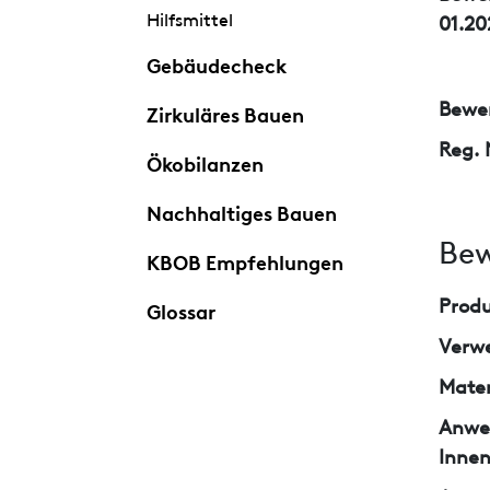
Hilfsmittel
01.20
Gebäudecheck
Bewer
Zirkuläres Bauen
Reg. 
Ökobilanzen
Nachhaltiges Bauen
Bew
KBOB Empfehlungen
Prod
Glossar
Verw
Mater
Anwe
Inne