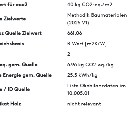
ert für eco2
40 kg CO2-eq./m2
Methodik Baumaterialen
e Zielwerte
(2025 V1)
us Quelle Zielwert
661.06
eichsbasis
R-Wert [m2K/W]
2
q. gem. Quelle
6.96 kg CO2-eq./kg
 Energie gem. Quelle
25.5 kWh/kg
Liste Ökobilanzdaten im
e / ID Quelle
10.005.01
fikat Holz
nicht relevant