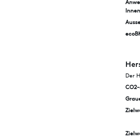
Anwe
Inne
Auss
ecoB
Her
Der H
CO2-e
Graue
Zielw
Zielw