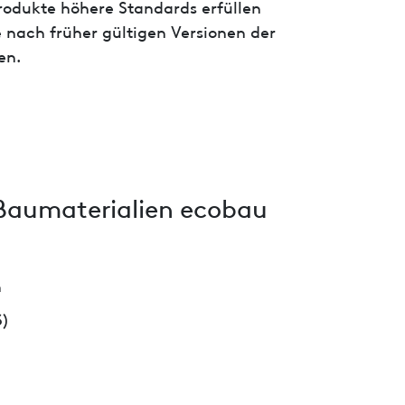
 Produkte höhere Standards erfüllen
 nach früher gültigen Versionen der
en.
Baumaterialien ecobau
h
S)