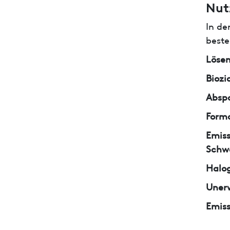
Nut
In de
beste
Lösem
Biozi
Abspa
Form
Emiss
Schw
Halo
Unerw
Emiss