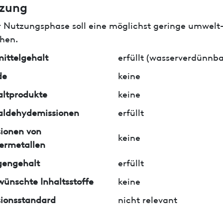
zung
r Nutzungsphase soll eine möglichst geringe umwelt
hen.
ittelgehalt
erfüllt (wasserverdünnba
de
keine
ltprodukte
keine
aldehydemissionen
erfüllt
ionen von
keine
ermetallen
gengehalt
erfüllt
ünschte Inhaltsstoffe
keine
ionsstandard
nicht relevant