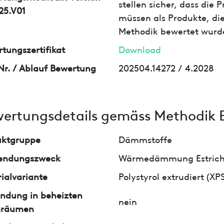
stellen sicher, dass die
25.V01
müssen als Produkte, die
Methodik bewertet wurd
tungszertifikat
Download
Nr. / Ablauf Bewertung
202504.14272 / 4.2028
ertungsdetails gemäss Methodik 
uktgruppe
Dämmstoffe
endungszweck
Wärmedämmung Estric
ialvariante
Polystyrol extrudiert (XP
ndung in beheizten
nein
nräumen