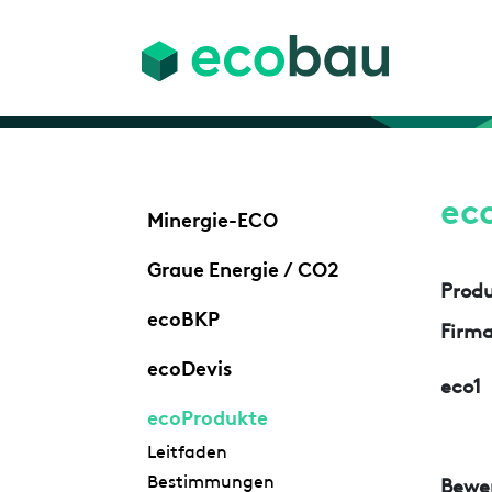
ec
Minergie-ECO
Graue Energie / CO2
Prod
ecoBKP
Firm
ecoDevis
eco1
ecoProdukte
Leitfaden
Bestimmungen
Bewe