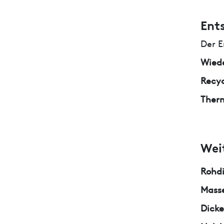
Ent
Der E
Wied
Recyc
Ther
Wei
Rohd
Masse
Dicke