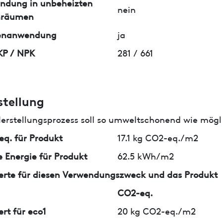
ndung in unbeheizten
nein
nräumen
enanwendung
ja
KP / NPK
281 / 661
stellung
erstellungsprozess soll so umweltschonend wie mögli
q. für Produkt
17.1 kg CO2-eq./m2
 Energie für Produkt
62.5 kWh/m2
erte für diesen Verwendungszweck und das Produkt
CO2-eq.
ert für eco1
20 kg CO2-eq./m2