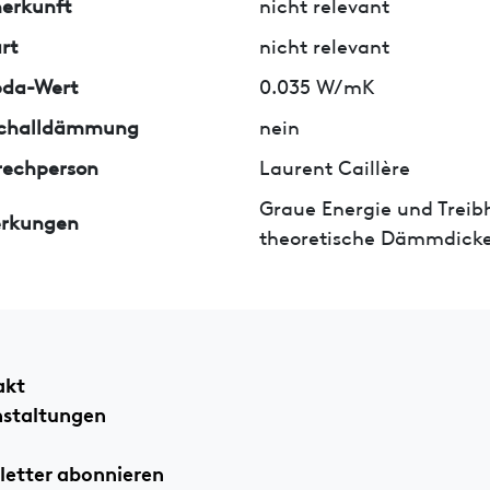
erkunft
nicht relevant
rt
nicht relevant
da-Wert
0.035 W/mK
tschalldämmung
nein
rechperson
Laurent Caillère
Graue Energie und Treib
rkungen
theoretische Dämmdicke
akt
nstaltungen
etter abonnieren