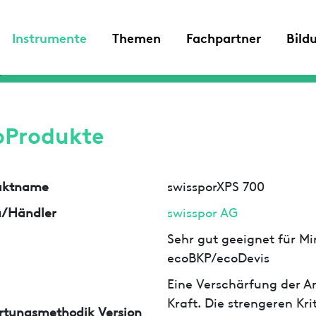
Instrumente
Themen
Fachpartner
Bild
oProdukte
uktname
swissporXPS 700
a/Händler
swisspor AG
Sehr gut geeignet für Min
ecoBKP/ecoDevis
Eine Verschärfung der An
Kraft. Die strengeren Kr
rtungsmethodik Version