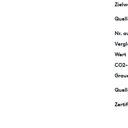
Zielw
Quell
Nr. a
Vergl
Wert
CO2-e
Graue
Quell
Zerti