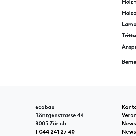
Holzh
Holza
Lamb
Trit
Ansp
Beme
ecobau
Kont
Röntgenstrasse 44
Vera
8005 Zürich
News
T 044 241 27 40
Newsl