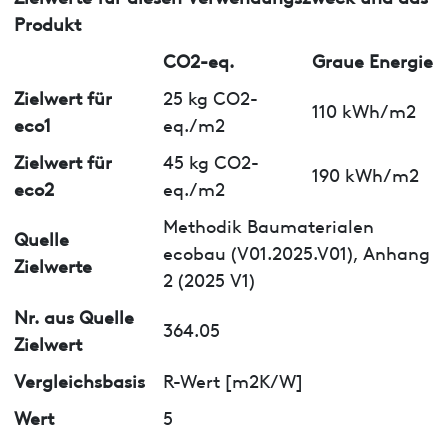
Produkt
CO2-eq.
Graue Energie
Zielwert für
25 kg CO2-
110 kWh/m2
eco1
eq./m2
Zielwert für
45 kg CO2-
190 kWh/m2
eco2
eq./m2
Methodik Baumaterialen
Quelle
ecobau (V01.2025.V01), Anhang
Zielwerte
2 (2025 V1)
Nr. aus Quelle
364.05
Zielwert
Vergleichsbasis
R-Wert [m2K/W]
Wert
5