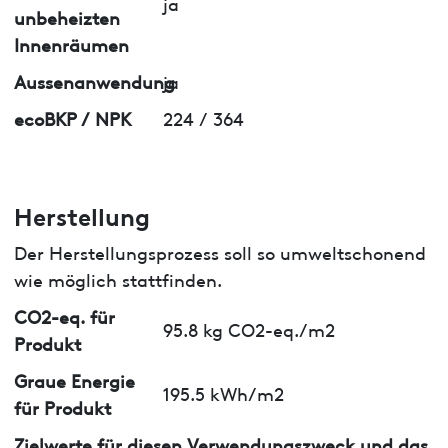
ja
unbeheizten
Innenräumen
Aussenanwendung
ja
ecoBKP / NPK
224 / 364
Herstellung
Der Herstellungsprozess soll so umweltschonend
wie möglich stattfinden.
CO2-eq. für
95.8 kg CO2-eq./m2
Produkt
Graue Energie
195.5 kWh/m2
für Produkt
Zielwerte für diesen Verwendungszweck und das