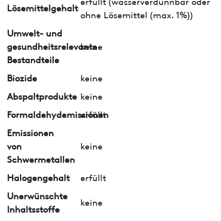
erfüllt (wasserverdünnbar oder
Lösemittelgehalt
ohne Lösemittel (max. 1%))
Umwelt- und
gesundheitsrelevante
keine
Bestandteile
Biozide
keine
Abspaltprodukte
keine
Formaldehydemissionen
erfüllt
Emissionen
von
keine
Schwermetallen
Halogengehalt
erfüllt
Unerwünschte
keine
Inhaltsstoffe