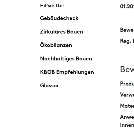
Hilfsmittel
01.20
Gebäudecheck
Bewer
Zirkuläres Bauen
Reg. 
Ökobilanzen
Nachhaltiges Bauen
Bew
KBOB Empfehlungen
Prod
Glossar
Verw
Mater
Anwe
Inne