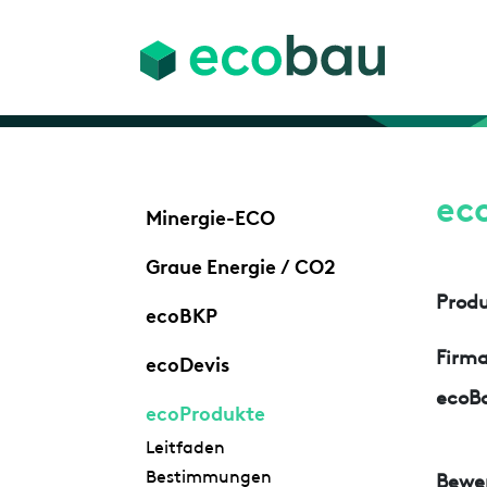
ec
Minergie-ECO
Graue Energie / CO2
Prod
ecoBKP
Firm
ecoDevis
ecoBa
ecoProdukte
Leitfaden
Bestimmungen
Bewe