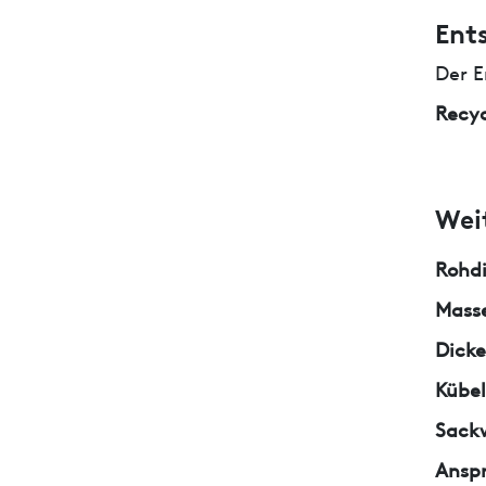
Ent
Der E
Recyc
Wei
Rohd
Masse
Dicke
Kübe
Sack
Ansp