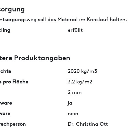
sorgung
ntsorgungsweg soll das Material im Kreislauf halten.
ling
erfüllt
tere Produktangaben
ichte
2020 kg/m3
 pro Fläche
3.2 kg/m2
2 mm
lware
ja
ware
nein
rechperson
Dr. Christina Ott