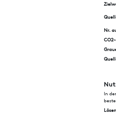
Zielw
Quell
Nr. a
CO2-e
Graue
Quell
Nut
In de
beste
Lösem