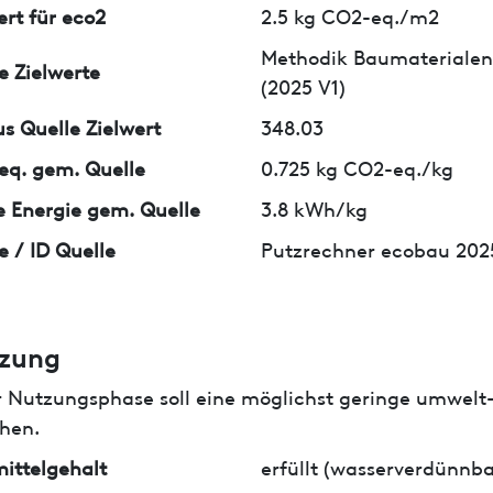
ert für eco2
2.5 kg CO2-eq./m2
Methodik Baumaterialen
e Zielwerte
(2025 V1)
us Quelle Zielwert
348.03
q. gem. Quelle
0.725 kg CO2-eq./kg
 Energie gem. Quelle
3.8 kWh/kg
e / ID Quelle
Putzrechner ecobau 2025
zung
r Nutzungsphase soll eine möglichst geringe umwelt
hen.
ittelgehalt
erfüllt (wasserverdünnba