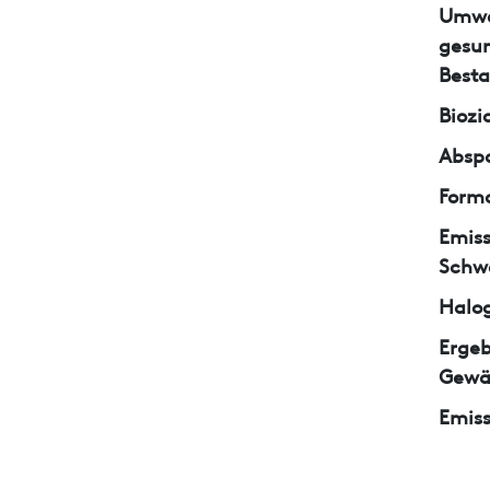
Umwe
gesun
Besta
Biozi
Abspa
Form
Emiss
Schw
Halo
Ergeb
Gewä
Emiss