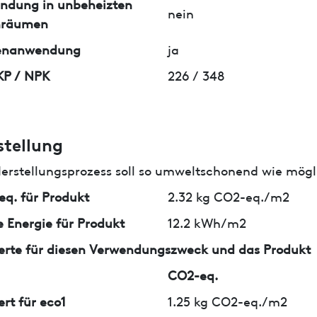
ndung in unbeheizten
nein
nräumen
enanwendung
ja
KP / NPK
226 / 348
stellung
erstellungsprozess soll so umweltschonend wie mögli
q. für Produkt
2.32 kg CO2-eq./m2
 Energie für Produkt
12.2 kWh/m2
erte für diesen Verwendungszweck und das Produkt
CO2-eq.
ert für eco1
1.25 kg CO2-eq./m2