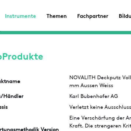
Instrumente
Themen
Fachpartner
Bild
oProdukte
NOVALITH Deckputz Voll
uktname
mm Aussen Weiss
a/Händler
Karl Bubenhofer AG
sis
Verletzt keine Ausschlu
Eine Verschärfung der An
Kraft. Die strengeren Kr
rtungsmethodik Version