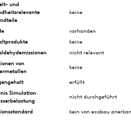
lt- und
dheitsrelevante
keine
ndteile
de
vorhanden
ltprodukte
keine
aldehydemissionen
nicht relevant
ionen von
keine
ermetallen
gengehalt
erfüllt
nis Simulation
nicht durchgeführt
sserbelastung
ionsstandard
kein von ecobau anerkan