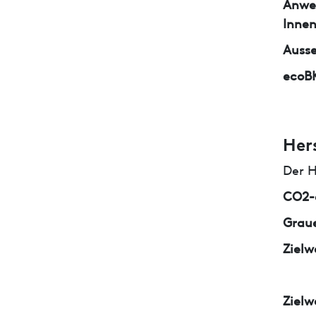
Anwe
Inne
Auss
ecoB
Her
Der H
CO2-e
Graue
Zielw
Zielw