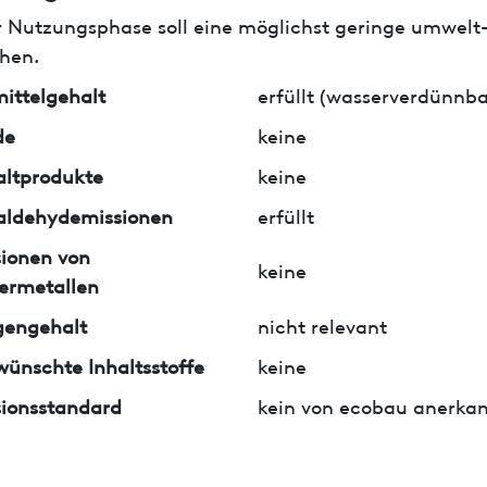
r Nutzungsphase soll eine möglichst geringe umwelt
hen.
ittelgehalt
erfüllt (wasserverdünnba
de
keine
ltprodukte
keine
aldehydemissionen
erfüllt
ionen von
keine
ermetallen
gengehalt
nicht relevant
ünschte Inhaltsstoffe
keine
ionsstandard
kein von ecobau anerkan