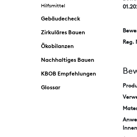
Hilfsmittel
01.20
Gebäudecheck
Bewer
Zirkuläres Bauen
Reg. 
Ökobilanzen
Nachhaltiges Bauen
Bew
KBOB Empfehlungen
Prod
Glossar
Verw
Mater
Anwe
Inne