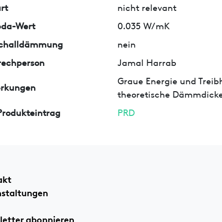
rt
nicht relevant
da-Wert
0.035 W/mK
tschalldämmung
nein
rechperson
Jamal Harrab
Graue Energie und Treib
rkungen
theoretische Dämmdicke
rodukteintrag
PRD
akt
nstaltungen
etter abonnieren