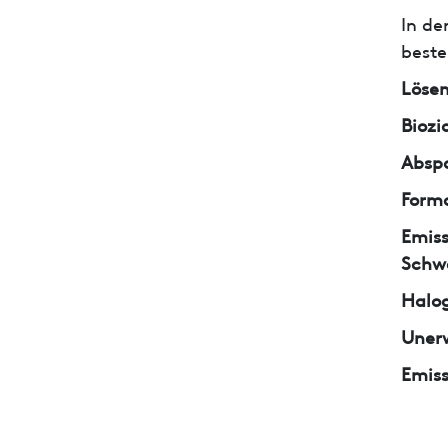
In de
beste
Lösem
Biozi
Abspa
Form
Emiss
Schw
Halo
Unerw
Emiss