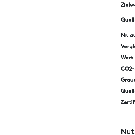
Zielw
Quell
Nr. a
Vergl
Wert
CO2-e
Graue
Quell
Zerti
Nut