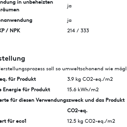
ndung in unbeheizten
ja
nräumen
enanwendung
ja
KP / NPK
214 / 333
stellung
erstellungsprozess soll so umweltschonend wie mögli
q. für Produkt
3.9 kg CO2-eq./m2
 Energie für Produkt
15.6 kWh/m2
erte für diesen Verwendungszweck und das Produkt
CO2-eq.
ert für eco1
12.5 kg CO2-eq./m2