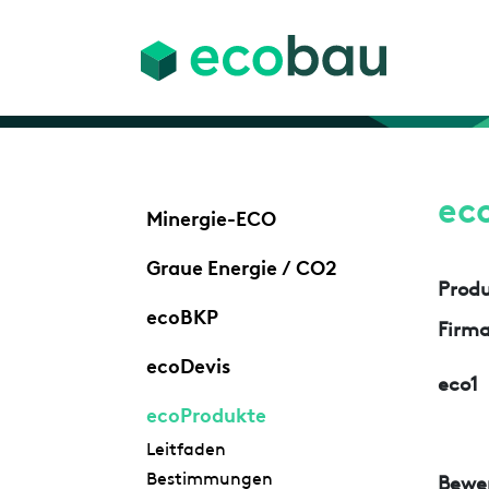
ec
Minergie-ECO
Graue Energie / CO2
Prod
ecoBKP
Firm
ecoDevis
eco1
ecoProdukte
Leitfaden
Bestimmungen
Bewe