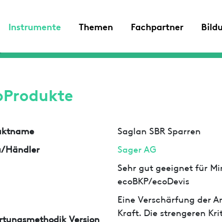
Instrumente
Themen
Fachpartner
Bild
oProdukte
uktname
Saglan SBR Sparren
a/Händler
Sager AG
Sehr gut geeignet für Min
ecoBKP/ecoDevis
Eine Verschärfung der An
Kraft. Die strengeren Kr
rtungsmethodik Version