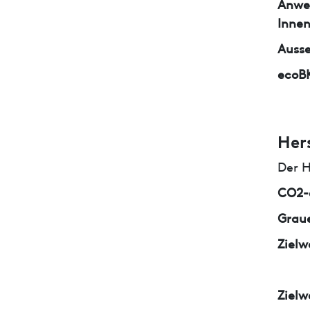
Anwe
Inne
Auss
ecoB
Her
Der H
CO2-e
Graue
Zielw
Zielw