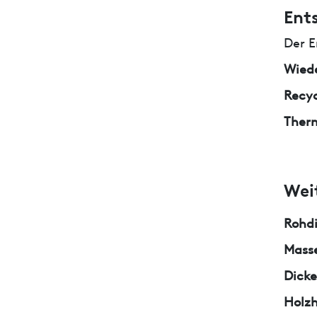
Ent
Der E
Wied
Recyc
Ther
Wei
Rohd
Masse
Dicke
Holzh