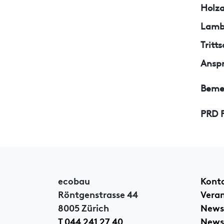
Holza
Lamb
Trit
Ansp
Beme
PRD P
ecobau
Kont
Röntgenstrasse 44
Vera
8005 Zürich
News
T 044 241 27 40
Newsl