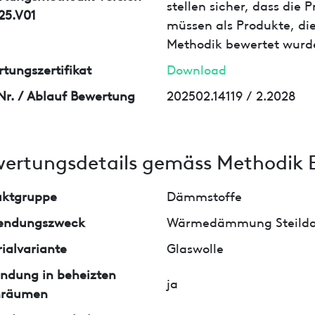
stellen sicher, dass die
25.V01
müssen als Produkte, die
Methodik bewertet wurd
tungszertifikat
Download
Nr. / Ablauf Bewertung
202502.14119 / 2.2028
ertungsdetails gemäss Methodik 
uktgruppe
Dämmstoffe
endungszweck
Wärmedämmung Steild
ialvariante
Glaswolle
ndung in beheizten
ja
nräumen