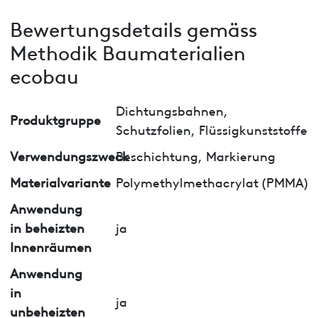
Bewertungsdetails gemäss
Methodik Baumaterialien
ecobau
Dichtungsbahnen,
Produktgruppe
Schutzfolien, Flüssigkunststoffe
Verwendungszweck
Beschichtung, Markierung
Materialvariante
Polymethylmethacrylat (PMMA)
Anwendung
in beheizten
ja
Innenräumen
Anwendung
in
ja
unbeheizten