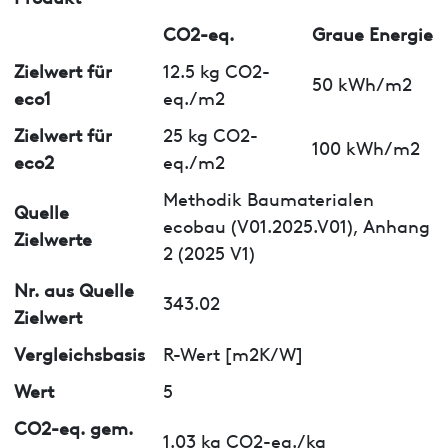
CO2-eq.
Graue Energie
Zielwert für
12.5 kg CO2-
50 kWh/m2
eco1
eq./m2
Zielwert für
25 kg CO2-
100 kWh/m2
eco2
eq./m2
Methodik Baumaterialen
Quelle
ecobau (V01.2025.V01), Anhang
Zielwerte
2 (2025 V1)
Nr. aus Quelle
343.02
Zielwert
Vergleichsbasis
R-Wert [m2K/W]
Wert
5
CO2-eq. gem.
1.03 kg CO2-eq./kg