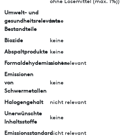
ohne Lösemittel (max. 1%))
Umwelt- und
gesundheitsrelevante
keine
Bestandteile
Biozide
keine
Abspaltprodukte
keine
Formaldehydemissionen
nicht relevant
Emissionen
von
keine
Schwermetallen
Halogengehalt
nicht relevant
Unerwünschte
keine
Inhaltsstoffe
Emissionsstandard
nicht relevant