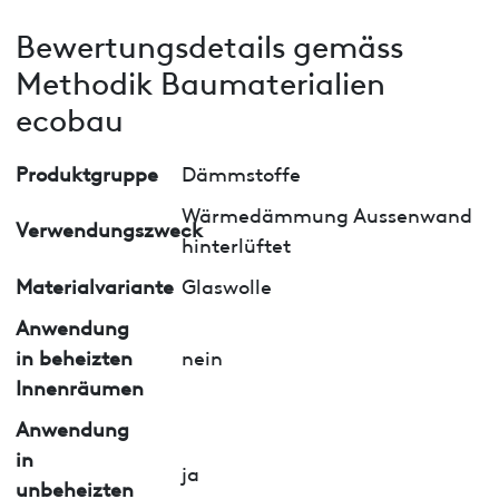
Bewertungsdetails gemäss
Methodik Baumaterialien
ecobau
Produktgruppe
Dämmstoffe
Wärmedämmung Aussenwand
Verwendungszweck
hinterlüftet
Materialvariante
Glaswolle
Anwendung
in beheizten
nein
Innenräumen
Anwendung
in
ja
unbeheizten