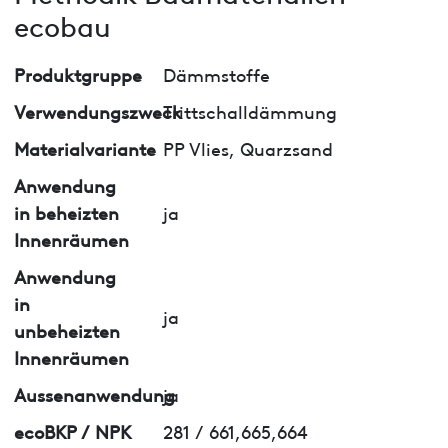
ecobau
Produktgruppe
Dämmstoffe
Verwendungszweck
Trittschalldämmung
Materialvariante
PP Vlies, Quarzsand
Anwendung
in beheizten
ja
Innenräumen
Anwendung
in
ja
unbeheizten
Innenräumen
Aussenanwendung
ja
ecoBKP / NPK
281 / 661,665,664