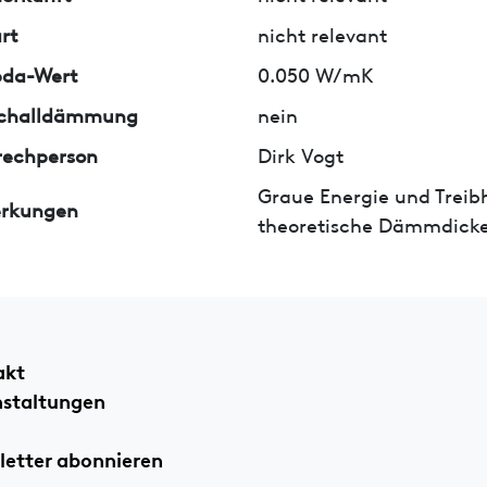
rt
nicht relevant
da-Wert
0.050 W/mK
tschalldämmung
nein
rechperson
Dirk Vogt
Graue Energie und Treib
rkungen
theoretische Dämmdicke
akt
nstaltungen
etter abonnieren