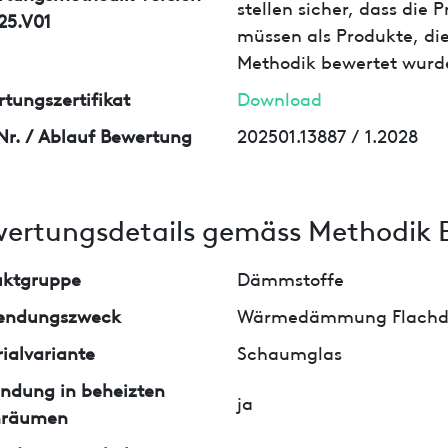
stellen sicher, dass die
25.V01
müssen als Produkte, die
Methodik bewertet wurd
tungszertifikat
Download
Nr. / Ablauf Bewertung
202501.13887 / 1.2028
ertungsdetails gemäss Methodik 
uktgruppe
Dämmstoffe
endungszweck
Wärmedämmung Flachda
ialvariante
Schaumglas
ndung in beheizten
ja
nräumen