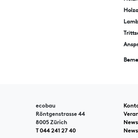
Holza
Lamb
Trit
Ansp
Beme
ecobau
Kont
Röntgenstrasse 44
Vera
8005 Zürich
News
T 044 241 27 40
Newsl