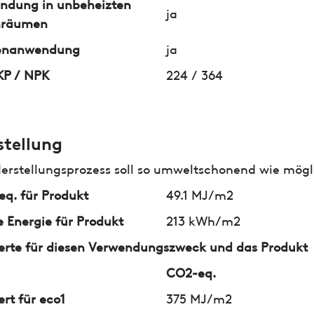
ndung in unbeheizten
ja
nräumen
enanwendung
ja
KP / NPK
224 / 364
stellung
erstellungsprozess soll so umweltschonend wie mögli
q. für Produkt
49.1 MJ/m2
 Energie für Produkt
213 kWh/m2
erte für diesen Verwendungszweck und das Produkt
CO2-eq.
ert für eco1
375 MJ/m2