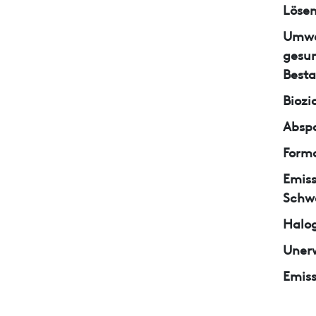
Lösem
Umwe
gesun
Besta
Biozi
Abspa
Form
Emiss
Schw
Halo
Unerw
Emiss