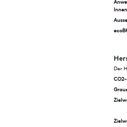
Anwe
Inne
Auss
ecoB
Her
Der H
CO2-e
Graue
Zielw
Zielw