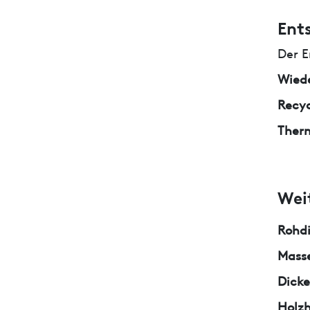
Ent
Der E
Wied
Recyc
Ther
Wei
Rohd
Masse
Dicke
Holzh