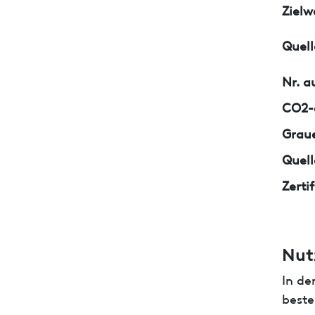
Zielw
Quell
Nr. a
CO2-e
Graue
Quell
Zerti
Nut
In de
beste