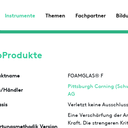
Instrumente
Themen
Fachpartner
Bild
oProdukte
uktname
FOAMGLAS® F
Pittsburgh Corning (Sch
a/Händler
AG
sis
Verletzt keine Ausschlu
Eine Verschärfung der An
Kraft. Die strengeren Kr
rtungsmethodik Version