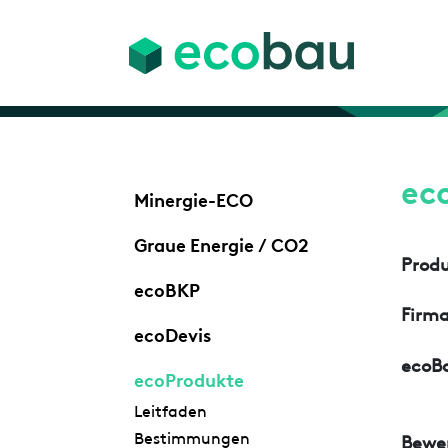
ec
Minergie-ECO
Graue Energie / CO2
Prod
ecoBKP
Firm
ecoDevis
ecoBa
ecoProdukte
Leitfaden
Bestimmungen
Bewe