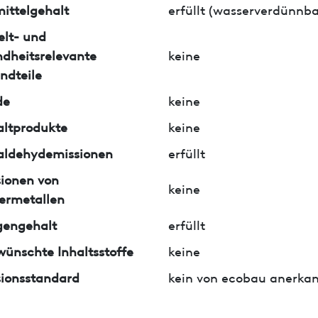
ittelgehalt
erfüllt (wasserverdünnba
lt- und
dheitsrelevante
keine
ndteile
de
keine
ltprodukte
keine
aldehydemissionen
erfüllt
ionen von
keine
ermetallen
gengehalt
erfüllt
ünschte Inhaltsstoffe
keine
ionsstandard
kein von ecobau anerkan