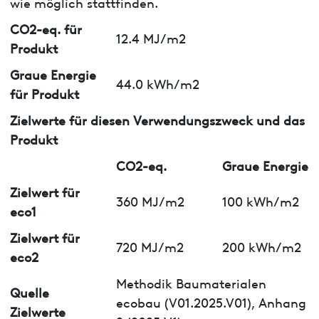
wie möglich stattfinden.
CO2-eq. für
12.4 MJ/m2
Produkt
Graue Energie
44.0 kWh/m2
für Produkt
Zielwerte für diesen Verwendungszweck und das
Produkt
CO2-eq.
Graue Energie
Zielwert für
360 MJ/m2
100 kWh/m2
eco1
Zielwert für
720 MJ/m2
200 kWh/m2
eco2
Methodik Baumaterialen
Quelle
ecobau (V01.2025.V01), Anhang
Zielwerte