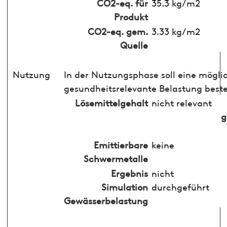
CO2-eq. für
35.3 kg/m2
Produkt
CO2-eq. gem.
3.33 kg/m2
Quelle
Nutzung
In der Nutzungsphase soll eine mögli
gesundheitsrelevante Belastung best
Lösemittelgehalt
nicht relevant
g
Emittierbare
keine
Schwermetalle
Ergebnis
nicht
Simulation
durchgeführt
Gewässerbelastung