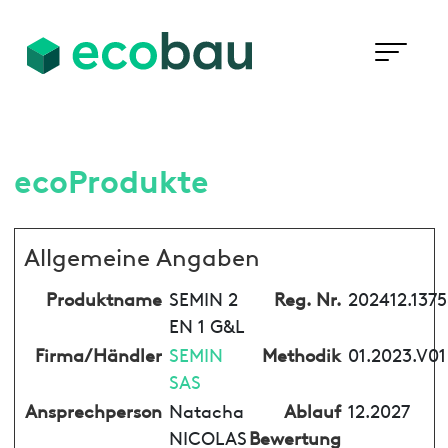
ecoProdukte
Allgemeine Angaben
Produktname
SEMIN 2
Reg. Nr.
202412.1375
EN 1 G&L
Firma/Händler
SEMIN
Methodik
01.2023.V01
SAS
Ansprechperson
Natacha
Ablauf
12.2027
NICOLAS
Bewertung