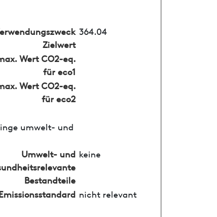
erwendungszweck
364.04
Zielwert
max. Wert CO2-eq.
für eco1
max. Wert CO2-eq.
für eco2
ringe umwelt- und
Umwelt- und
keine
undheitsrelevante
Bestandteile
Emissionsstandard
nicht relevant