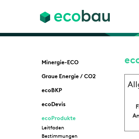
ec
Minergie-ECO
Graue Energie / CO2
Al
ecoBKP
ecoDevis
F
An
ecoProdukte
Leitfaden
Bestimmungen