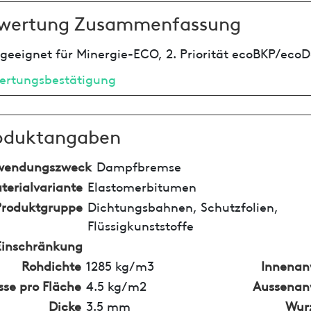
wertung Zusammenfassung
geeignet für Minergie-ECO, 2. Priorität ecoBKP/ecoD
ertungsbestätigung
oduktangaben
wendungszweck
Dampfbremse
terialvariante
Elastomerbitumen
Produktgruppe
Dichtungsbahnen, Schutzfolien,
Flüssigkunststoffe
Einschränkung
Rohdichte
1285 kg/m3
Innena
se pro Fläche
4.5 kg/m2
Aussena
Dicke
3.5 mm
Wur