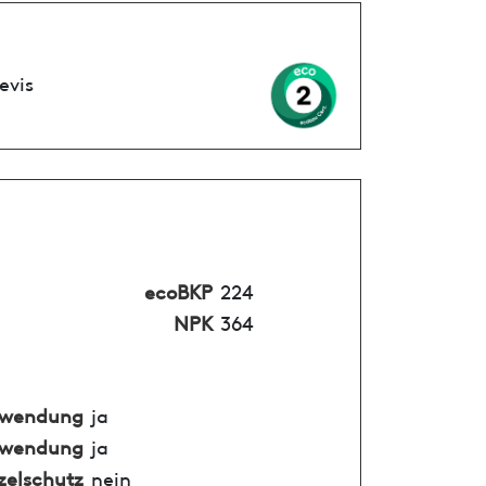
evis
ecoBKP
224
NPK
364
nwendung
ja
nwendung
ja
zelschutz
nein