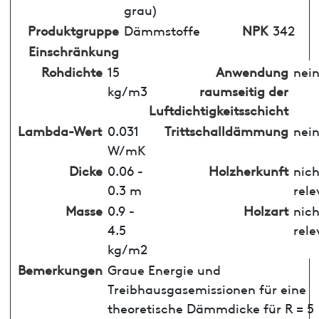
grau)
Produktgruppe
Dämmstoffe
NPK
342
Einschränkung
Rohdichte
15
Anwendung
nei
kg/m3
raumseitig der
Luftdichtigkeitsschicht
Lambda-Wert
0.031
Trittschalldämmung
nei
W/mK
Dicke
0.06 -
Holzherkunft
nich
0.3 m
rele
Masse
0.9 -
Holzart
nich
4.5
rele
kg/m2
Bemerkungen
Graue Energie und
Treibhausgasemissionen für eine
theoretische Dämmdicke für R = 5