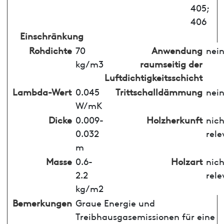
405;
406
Einschränkung
Rohdichte
70
Anwendung
nei
kg/m3
raumseitig der
Luftdichtigkeitsschicht
Lambda-Wert
0.045
Trittschalldämmung
nei
W/mK
Dicke
0.009-
Holzherkunft
nich
0.032
rele
m
Masse
0.6-
Holzart
nich
2.2
rele
kg/m2
Bemerkungen
Graue Energie und
Treibhausgasemissionen für eine