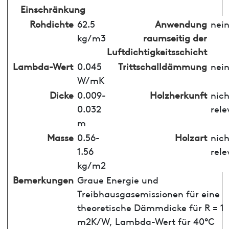
Einschränkung
Rohdichte
62.5
Anwendung
nei
kg/m3
raumseitig der
Luftdichtigkeitsschicht
Lambda-Wert
0.045
Trittschalldämmung
nei
W/mK
Dicke
0.009-
Holzherkunft
nich
0.032
rele
m
Masse
0.56-
Holzart
nich
1.56
rele
kg/m2
Bemerkungen
Graue Energie und
Treibhausgasemissionen für eine
theoretische Dämmdicke für R = 1
m2K/W, Lambda-Wert für 40°C