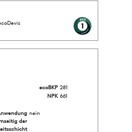
ecoDevis
ecoBKP
281
NPK
661
Anwendung
nein
mseitig der
eitsschicht