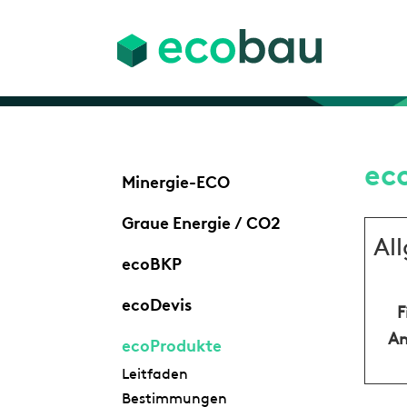
ec
Minergie-ECO
Graue Energie / CO2
Al
ecoBKP
ecoDevis
F
An
ecoProdukte
Leitfaden
Bestimmungen