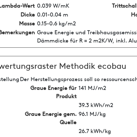
Lambda-Wert
0.039 W/mK
Trittsch
Dicke
0.01-0.04 m
Ho
Masse
0.15-0.6 kg/m2
Bemerkungen
Graue Energie und Treibhausgasemissi
Dämmdicke für R = 2 m2K/W, inkl. Al
wertungsraster Methodik ecobau
tellung
Der Herstellungsprozess soll so ressourcensc
Graue Energie für
141 MJ/m2
Produkt
39.3 kWh/m2
Graue Energie gem.
96.1 MJ/kg
Quelle
26.7 kWh/kg