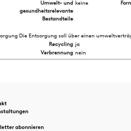
Umwelt- und
keine
For
gesundheitsrelevante
Bestandteile
sorgung
Die Entsorgung soll über einen umweltverträ
Recycling
ja
Verbrennung
nein
akt
nstaltungen
etter abonnieren