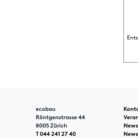
Ent
ecobau
Kont
Röntgenstrasse 44
Vera
8005 Zürich
News
T 044 241 27 40
Newsl