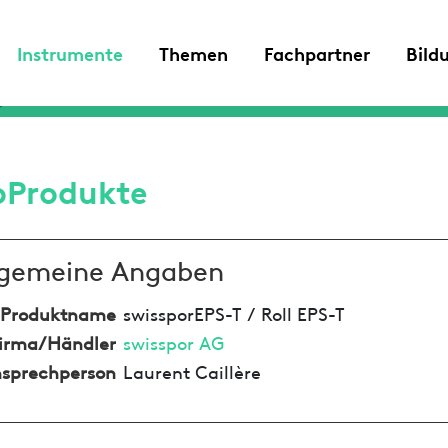
Instrumente
Themen
Fachpartner
Bild
oProdukte
lgemeine Angaben
Produktname
swissporEPS-T / Roll EPS-T
irma/Händler
swisspor AG
sprechperson
Laurent Caillère