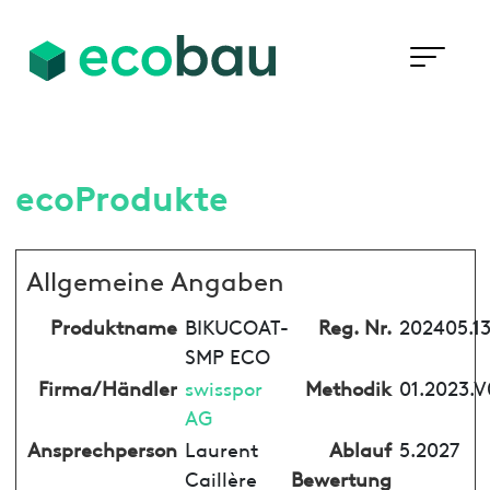
ecoProdukte
Allgemeine Angaben
Produktname
BIKUCOAT-
Reg. Nr.
202405.1
SMP ECO
Firma/Händler
swisspor
Methodik
01.2023.V
AG
Ansprechperson
Laurent
Ablauf
5.2027
Caillère
Bewertung