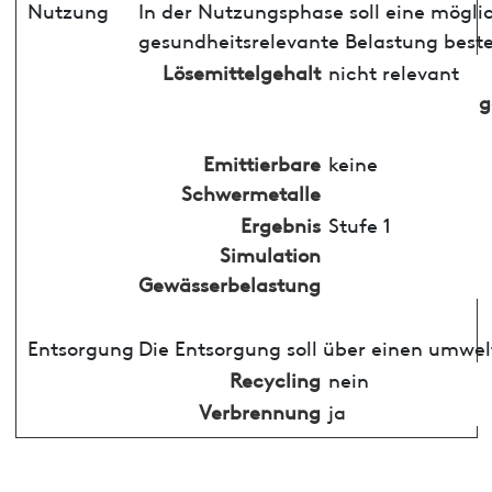
Nutzung
In der Nutzungsphase soll eine mögli
gesundheitsrelevante Belastung best
Lösemittelgehalt
nicht relevant
g
Emittierbare
keine
Schwermetalle
Ergebnis
Stufe 1
Simulation
Gewässerbelastung
Entsorgung
Die Entsorgung soll über einen umwel
Recycling
nein
Verbrennung
ja