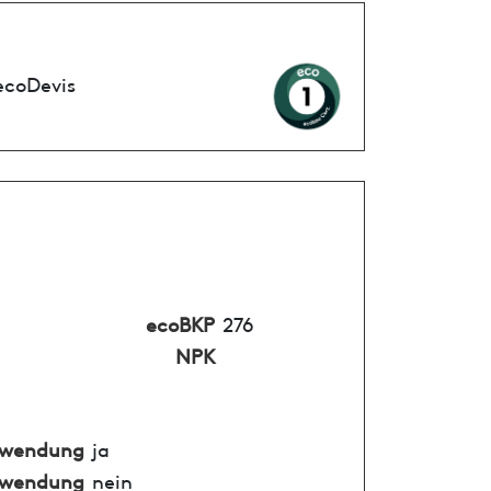
ecoDevis
ecoBKP
276
NPK
nwendung
ja
nwendung
nein