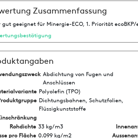
wertung Zusammenfassung
 gut geeignet für Minergie-ECO, 1. Priorität ecoBKP/
ertungsbestätigung
oduktangaben
wendungszweck
Abdichtung von Fugen und
Anschlüssen
terialvariante
Polyolefin (TPO)
Produktgruppe
Dichtungsbahnen, Schutzfolien,
Flüssigkunststoffe
Einschränkung
Rohdichte
33 kg/m3
Innena
se pro Fläche
0.099 kg/m2
Aussena