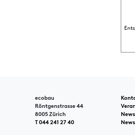
Ent
ecobau
Kont
Röntgenstrasse 44
Vera
8005 Zürich
News
T 044 241 27 40
Newsl