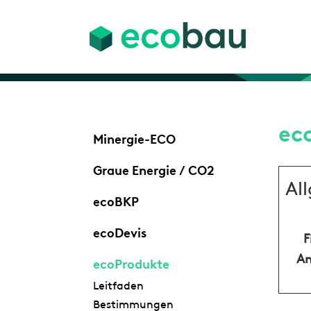
ec
Minergie-ECO
Graue Energie / CO2
Al
ecoBKP
ecoDevis
F
An
ecoProdukte
Leitfaden
Bestimmungen