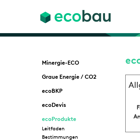
ec
Minergie-ECO
Graue Energie / CO2
Al
ecoBKP
ecoDevis
F
An
ecoProdukte
Leitfaden
Bestimmungen