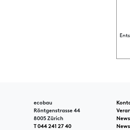
Ent
ecobau
Kont
Röntgenstrasse 44
Vera
8005 Zürich
News
T 044 241 27 40
Newsl