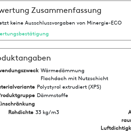
wertung Zusammenfassung
etzt keine Ausschlussvorgaben von Minergie-ECO
ertungsbestätigung
oduktangaben
wendungszweck
Wärmedämmung
Flachdach mit Nutzschicht
terialvariante
Polystyrol extrudiert (XPS)
Produktgruppe
Dämmstoffe
Einschränkung
Rohdichte
33 kg/m3
rau
Luftdichtigk