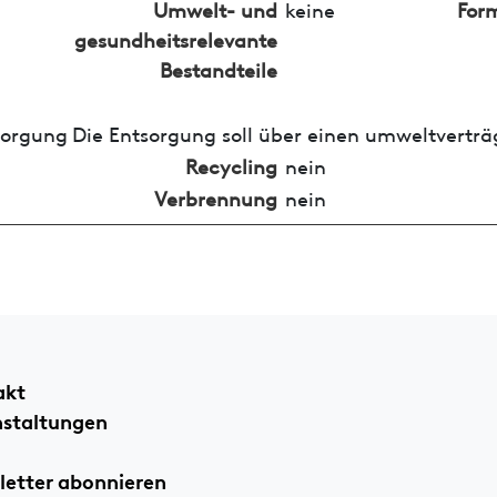
Umwelt- und
keine
For
gesundheitsrelevante
Bestandteile
sorgung
Die Entsorgung soll über einen umweltverträ
Recycling
nein
Verbrennung
nein
akt
nstaltungen
etter abonnieren