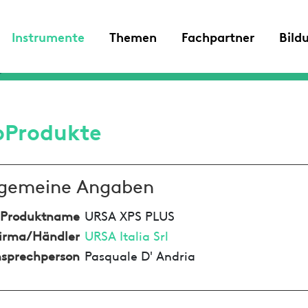
Instrumente
Themen
Fachpartner
Bild
oProdukte
lgemeine Angaben
Produktname
URSA XPS PLUS
irma/Händler
URSA Italia Srl
sprechperson
Pasquale D' Andria