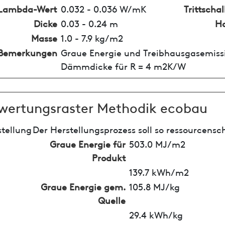
Lambda-Wert
0.032 - 0.036 W/mK
Trittsch
Dicke
0.03 - 0.24 m
Ho
Masse
1.0 - 7.9 kg/m2
Bemerkungen
Graue Energie und Treibhausgasemissi
Dämmdicke für R = 4 m2K/W
wertungsraster Methodik ecobau
tellung
Der Herstellungsprozess soll so ressourcensc
Graue Energie für
503.0 MJ/m2
Produkt
139.7 kWh/m2
Graue Energie gem.
105.8 MJ/kg
Quelle
29.4 kWh/kg