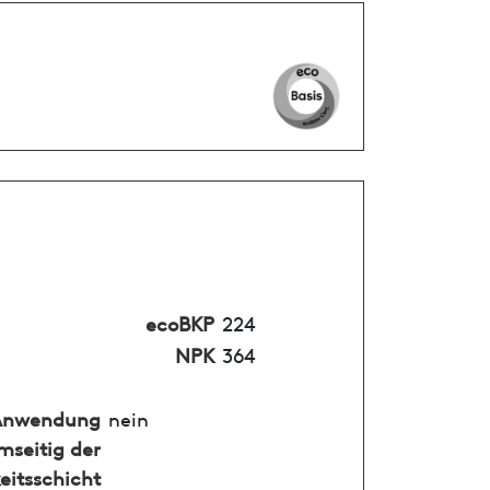
ecoBKP
224
NPK
364
Anwendung
nein
mseitig der
eitsschicht