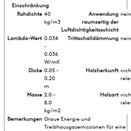
Einschränkung
Rohdichte
40
Anwendung
nei
kg/m3
raumseitig der
Luftdichtigkeitsschicht
Lambda-Wert
0.034
Trittschalldämmung
nei
-
0.036
W/mK
Dicke
0.05 -
Holzherkunft
nich
0.20
rele
m
Masse
2.0 -
Holzart
nich
8.0
rele
kg/m2
Bemerkungen
Graue Energie und
Treibhausgasemissionen für eine