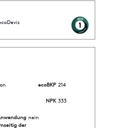
ecoDevis
von
ecoBKP
214
NPK
333
Anwendung
nein
mseitig der