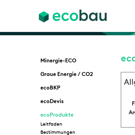
ec
Minergie-ECO
Graue Energie / CO2
Al
ecoBKP
ecoDevis
F
An
ecoProdukte
Leitfaden
Bestimmungen