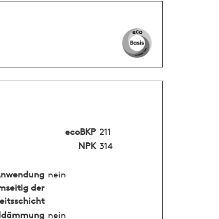
ecoBKP
211
NPK
314
nwendung
nein
mseitig der
eitsschicht
alldämmung
nein