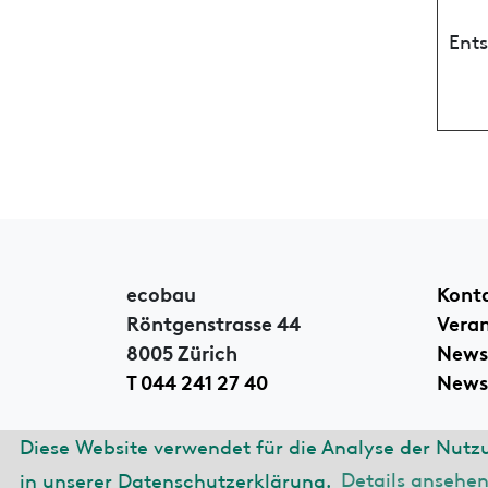
Ent
ecobau
Kont
Röntgenstrasse 44
Vera
8005 Zürich
News
T 044 241 27 40
Newsl
Diese Website verwendet für die Analyse der Nutz
© 2026 ecobau
Impre
in unserer Datenschutzerklärung.
Details ansehe