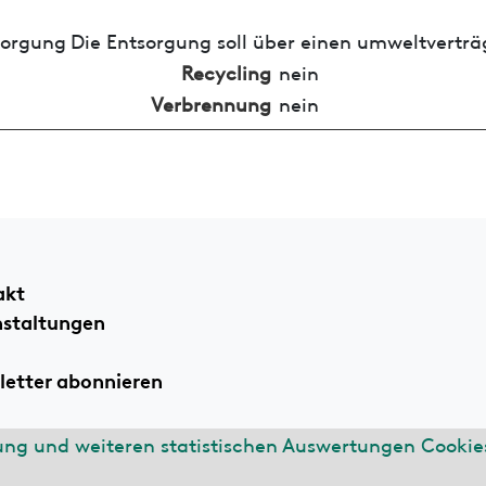
sorgung
Die Entsorgung soll über einen umweltverträ
Recycling
nein
Verbrennung
nein
akt
nstaltungen
etter abonnieren
ung und weiteren statistischen Auswertungen Cookies
ssum
Datenschutzerklärung
n