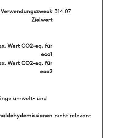
Verwendungszweck
314.07
Zielwert
x. Wert CO2-eq. für
eco1
x. Wert CO2-eq. für
eco2
ringe umwelt- und
maldehydemissionen
nicht relevant