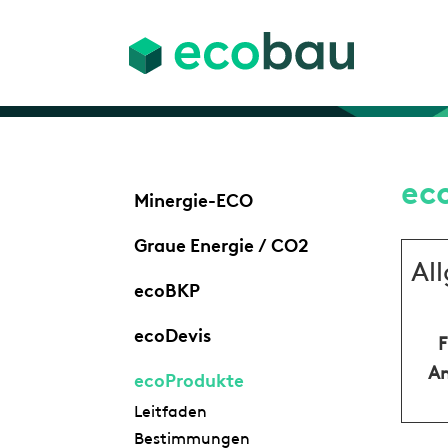
ec
Minergie-ECO
Graue Energie / CO2
Al
ecoBKP
ecoDevis
F
An
ecoProdukte
Leitfaden
Bestimmungen