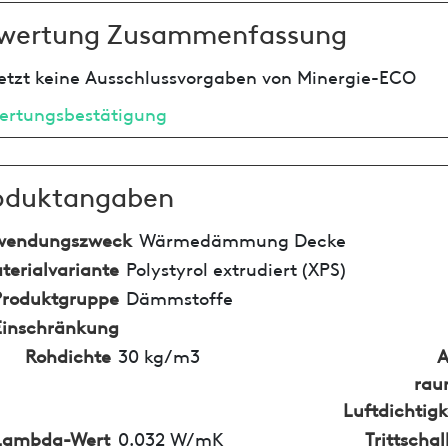
wertung Zusammenfassung
etzt keine Ausschlussvorgaben von Minergie-ECO
ertungsbestätigung
oduktangaben
wendungszweck
Wärmedämmung Decke
terialvariante
Polystyrol extrudiert (XPS)
Produktgruppe
Dämmstoffe
Einschränkung
Rohdichte
30 kg/m3
A
rau
Luftdichtigk
Lambda-Wert
0.032 W/mK
Trittsch