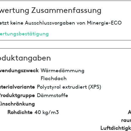
wertung Zusammenfassung
etzt keine Ausschlussvorgaben von Minergie-ECO
ertungsbestätigung
oduktangaben
wendungszweck
Wärmedämmung
Flachdach
terialvariante
Polystyrol extrudiert (XPS)
Produktgruppe
Dämmstoffe
Einschränkung
Rohdichte
40 kg/m3
A
rau
Luftdichtigk