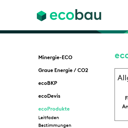
ec
Minergie-ECO
Graue Energie / CO2
Al
ecoBKP
ecoDevis
F
An
ecoProdukte
Leitfaden
Bestimmungen