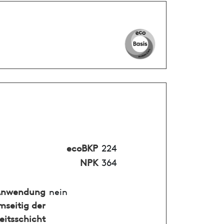
ecoBKP
224
NPK
364
nwendung
nein
mseitig der
eitsschicht