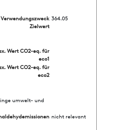
Verwendungszweck
364.05
Zielwert
x. Wert CO2-eq. für
eco1
x. Wert CO2-eq. für
eco2
ringe umwelt- und
maldehydemissionen
nicht relevant