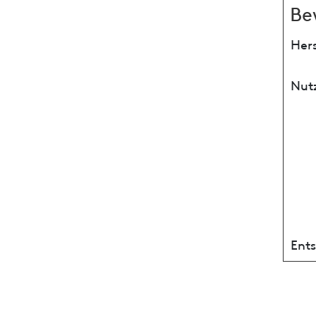
Be
Hers
Nut
Ent