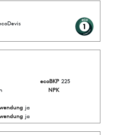
ecoDevis
ecoBKP
225
n
NPK
nwendung
ja
nwendung
ja