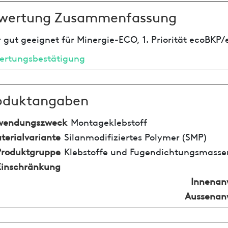
wertung Zusammenfassung
 gut geeignet für Minergie-ECO, 1. Priorität ecoBKP/
ertungsbestätigung
oduktangaben
wendungszweck
Montageklebstoff
terialvariante
Silanmodifiziertes Polymer (SMP)
Produktgruppe
Klebstoffe und Fugendichtungsmasse
Einschränkung
Innena
Aussena