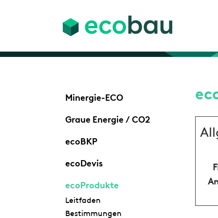
ec
Minergie-ECO
Graue Energie / CO2
Al
ecoBKP
ecoDevis
F
An
ecoProdukte
Leitfaden
Bestimmungen