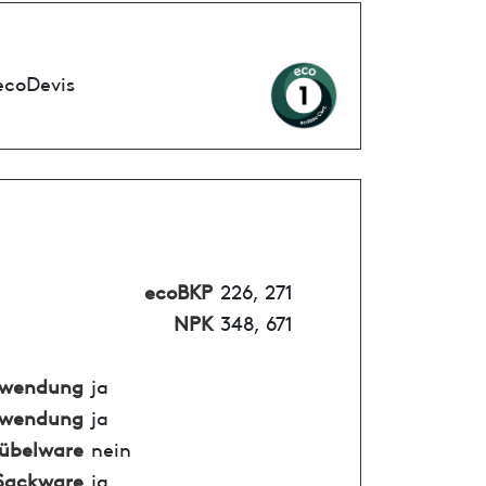
ecoDevis
ecoBKP
226, 271
NPK
348, 671
nwendung
ja
nwendung
ja
übelware
nein
Sackware
ja