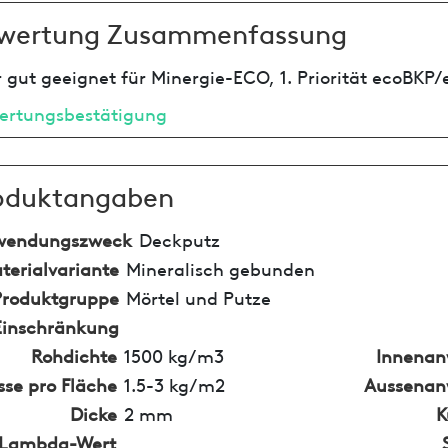
wertung Zusammenfassung
 gut geeignet für Minergie-ECO, 1. Priorität ecoBKP/
ertungsbestätigung
oduktangaben
wendungszweck
Deckputz
terialvariante
Mineralisch gebunden
Produktgruppe
Mörtel und Putze
Einschränkung
Rohdichte
1500 kg/m3
Innena
se pro Fläche
1.5-3 kg/m2
Aussena
Dicke
2 mm
K
Lambda-Wert