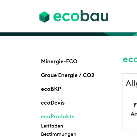
ec
Minergie-ECO
Graue Energie / CO2
Al
ecoBKP
ecoDevis
F
An
ecoProdukte
Leitfaden
Bestimmungen