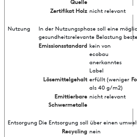
Quelle
Zertifikat Holz
nicht relevant
Nutzung
In der Nutzungsphase soll eine mögli
gesundheitsrelevante Belastung best
Emissionsstandard
kein von
ecobau
anerkanntes
Label
Lösemittelgehalt
erfüllt (weniger
F
als 40 g/m2)
Emittierbare
nicht relevant
Schwermetalle
Entsorgung
Die Entsorgung soll über einen umwel
Recycling
nein