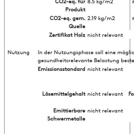
CO2-eq. für
8.5 kg/m2
Produkt
CO2-eq. gem.
2.19 kg/m2
Quelle
Zertifikat Holz
nicht relevant
Nutzung
In der Nutzungsphase soll eine mögli
gesundheitsrelevante Belastung best
Emissionsstandard
nicht relevant
Lösemittelgehalt
nicht relevant
F
Emittierbare
nicht relevant
Schwermetalle