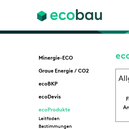
ec
Minergie-ECO
Graue Energie / CO2
Al
ecoBKP
ecoDevis
F
An
ecoProdukte
Leitfaden
Bestimmungen