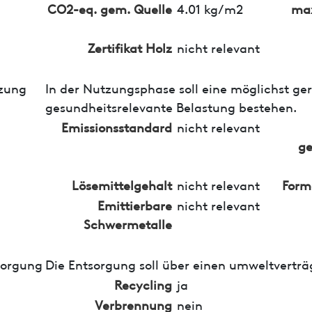
CO2-eq. gem. Quelle
4.01 kg/m2
max
Zertifikat Holz
nicht relevant
zung
In der Nutzungsphase soll eine möglichst ge
gesundheitsrelevante Belastung bestehen.
Emissionsstandard
nicht relevant
ge
Lösemittelgehalt
nicht relevant
Form
Emittierbare
nicht relevant
Schwermetalle
sorgung
Die Entsorgung soll über einen umweltverträ
Recycling
ja
Verbrennung
nein