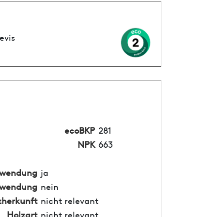
evis
ecoBKP
281
NPK
663
nwendung
ja
nwendung
nein
zherkunft
nicht relevant
Holzart
nicht relevant