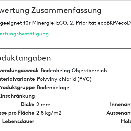
wertung Zusammenfassung
geeignet für Minergie-ECO, 2. Priorität ecoBKP/ecoD
ertungsbestätigung
oduktangaben
wendungszweck
Bodenbelag Objektbereich
terialvariante
Polyvinylchlorid (PVC)
Produktgruppe
Bodenbeläge
Einschränkung
Dicke
2 mm
Innena
se pro Fläche
2.8 kg/m2
Aussena
Lebensdauer
Hol