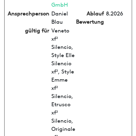
GmbH
Ansprechperson
Daniel
Ablauf
8.2026
Blau
Bewertung
gültig für
Veneto
xf²
Silencio,
Style Elle
Silencio
xf², Style
Emme
xf²
Silencio,
Etrusco
xf²
Silencio,
Originale