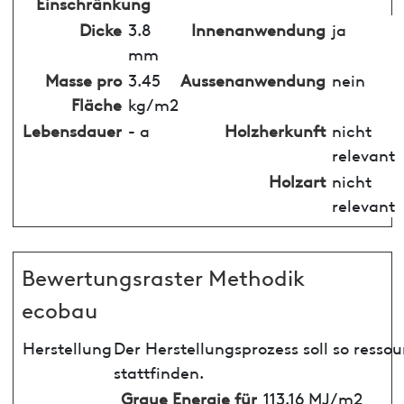
Einschränkung
Dicke
3.8
Innenanwendung
ja
mm
Masse pro
3.45
Aussenanwendung
nein
Fläche
kg/m2
Lebensdauer
- a
Holzherkunft
nicht
relevant
Holzart
nicht
relevant
Bewertungsraster Methodik
ecobau
Herstellung
Der Herstellungsprozess soll so ress
stattfinden.
Graue Energie für
113.16 MJ/m2