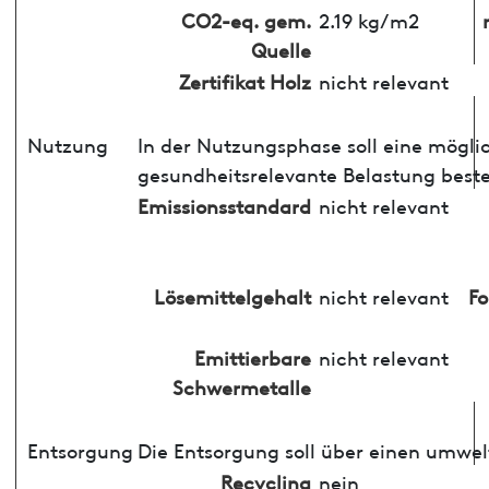
CO2-eq. gem.
2.19 kg/m2
Quelle
Zertifikat Holz
nicht relevant
Nutzung
In der Nutzungsphase soll eine mögli
gesundheitsrelevante Belastung best
Emissionsstandard
nicht relevant
Lösemittelgehalt
nicht relevant
F
Emittierbare
nicht relevant
Schwermetalle
Entsorgung
Die Entsorgung soll über einen umwel
Recycling
nein