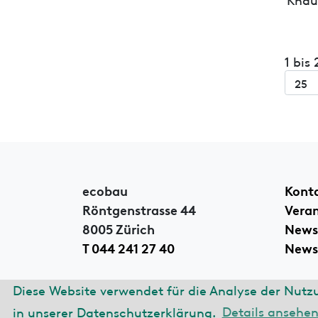
1 bis
ecobau
Kont
Röntgenstrasse 44
Vera
8005 Zürich
News
T 044 241 27 40
Newsl
Diese Website verwendet für die Analyse der Nutz
© 2026 ecobau
Impre
in unserer Datenschutzerklärung.
Details ansehe