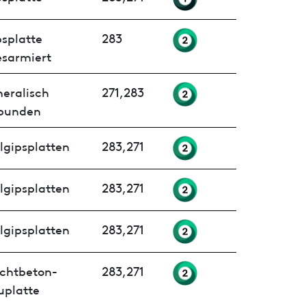
splatte
283
esarmiert
neralisch
271,283
bunden
lgipsplatten
283,271
lgipsplatten
283,271
lgipsplatten
283,271
ichtbeton-
283,271
uplatte