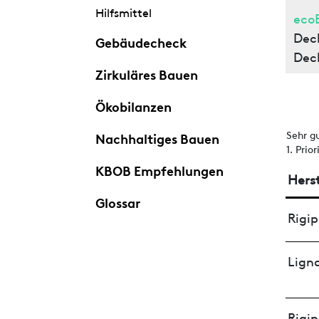
Hilfsmittel
eco
Dec
Gebäudecheck
Dec
Zirkuläres Bauen
Ökobilanzen
Sehr g
Nachhaltiges Bauen
1. Prio
KBOB Empfehlungen
Herst
Glossar
Rigip
Lign
Rigip