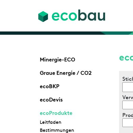
ec
Minergie-ECO
Graue Energie / CO2
Stic
ecoBKP
Ver
ecoDevis
ecoProdukte
Pro
Leitfaden
Bestimmungen