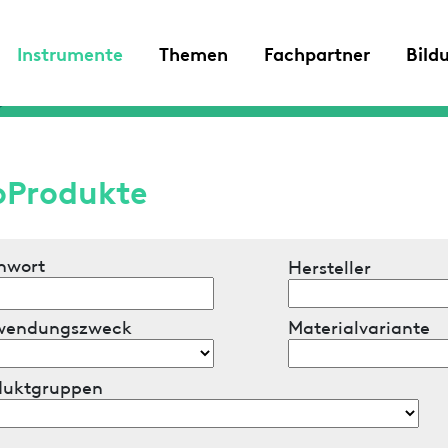
Instrumente
Themen
Fachpartner
Bild
oProdukte
hwort
Hersteller
wendungszweck
Materialvariante
duktgruppen