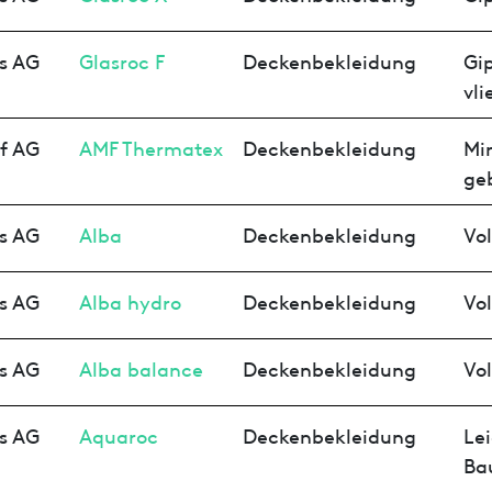
s AG
Glasroc F
Deckenbekleidung
Gip
vli
f AG
AMF Thermatex
Deckenbekleidung
Mi
ge
s AG
Alba
Deckenbekleidung
Vol
s AG
Alba hydro
Deckenbekleidung
Vol
s AG
Alba balance
Deckenbekleidung
Vol
s AG
Aquaroc
Deckenbekleidung
Le
Ba