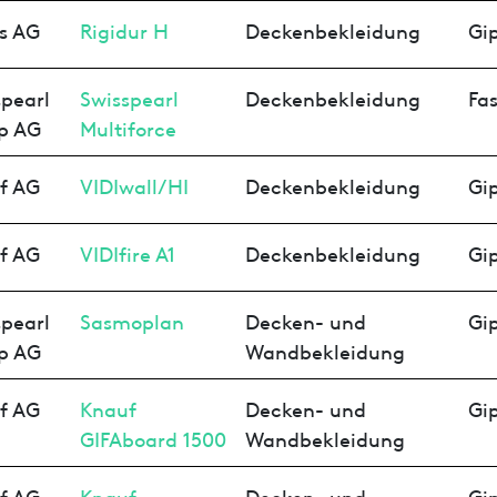
s AG
Rigidur H
Deckenbekleidung
Gip
pearl
Swisspearl
Deckenbekleidung
Fa
p AG
Multiforce
f AG
VIDIwall/HI
Deckenbekleidung
Gip
f AG
VIDIfire A1
Deckenbekleidung
Gip
pearl
Sasmoplan
Decken- und
Gip
p AG
Wandbekleidung
f AG
Knauf
Decken- und
Gip
GIFAboard 1500
Wandbekleidung
f AG
Knauf
Decken- und
Gip