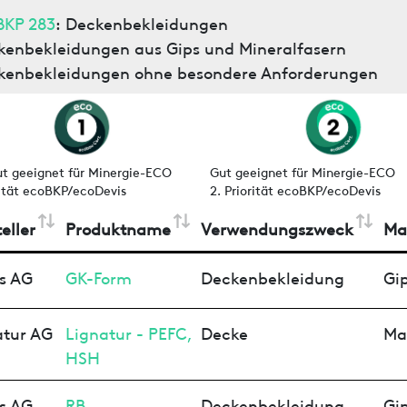
BKP 283
: Deckenbekleidungen
kenbekleidungen aus Gips und Mineralfasern
kenbekleidungen ohne besondere Anforderungen
ut geeignet für Minergie-ECO
Gut geeignet für Minergie-ECO
rität ecoBKP/ecoDevis
2. Priorität ecoBKP/ecoDevis
eller
Produktname
Verwendungszweck
Ma
s AG
GK-Form
Deckenbekleidung
Gip
atur AG
Lignatur - PEFC,
Decke
Ma
HSH
s AG
RB
Deckenbekleidung
Gip