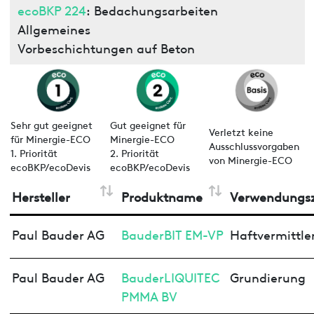
ecoBKP 224
: Bedachungsarbeiten
Allgemeines
Vorbeschichtungen auf Beton
Sehr gut geeignet
Gut geeignet für
Verletzt keine
für Minergie-ECO
Minergie-ECO
Ausschlussvorgaben
1. Priorität
2. Priorität
von Minergie-ECO
ecoBKP/ecoDevis
ecoBKP/ecoDevis
Hersteller
Produktname
Verwendungs
Paul Bauder AG
BauderBIT EM-VP
Haftvermittle
Paul Bauder AG
BauderLIQUITEC
Grundierung
PMMA BV