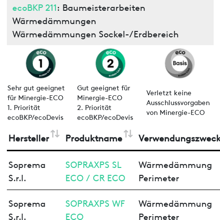
ecoBKP 211
: Baumeisterarbeiten
Wärmedämmungen
Wärmedämmungen Sockel-/Erdbereich
Sehr gut geeignet
Gut geeignet für
Verletzt keine
für Minergie-ECO
Minergie-ECO
Ausschlussvorgaben
1. Priorität
2. Priorität
von Minergie-ECO
ecoBKP/ecoDevis
ecoBKP/ecoDevis
Hersteller
Produktname
Verwendungszwec
Soprema
SOPRAXPS SL
Wärmedämmung
S.r.l.
ECO / CR ECO
Perimeter
Soprema
SOPRAXPS WF
Wärmedämmung
S.r.l.
ECO
Perimeter