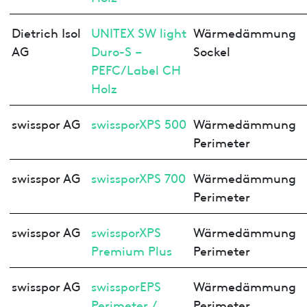
Dietrich Isol
UNITEX SW light
Wärmedämmung
AG
Duro-S –
Sockel
PEFC/Label CH
Holz
swisspor AG
swissporXPS 500
Wärmedämmung
Perimeter
swisspor AG
swissporXPS 700
Wärmedämmung
Perimeter
swisspor AG
swissporXPS
Wärmedämmung
Premium Plus
Perimeter
swisspor AG
swissporEPS
Wärmedämmung
Perimeter /
Perimeter