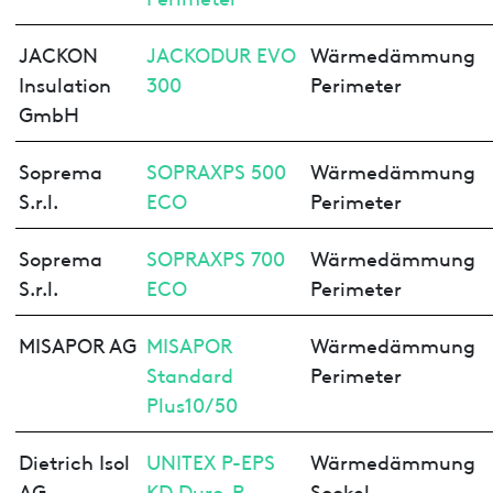
JACKON
JACKODUR EVO
Wärmedämmung
Insulation
300
Perimeter
GmbH
Soprema
SOPRAXPS 500
Wärmedämmung
S.r.l.
ECO
Perimeter
Soprema
SOPRAXPS 700
Wärmedämmung
S.r.l.
ECO
Perimeter
MISAPOR AG
MISAPOR
Wärmedämmung
Standard
Perimeter
Plus10/50
Dietrich Isol
UNITEX P-EPS
Wärmedämmung
AG
KD Duro-P –
Sockel