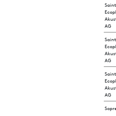
Sain
Ecop
Akus
AG
Sain
Ecop
Akus
AG
Sain
Ecop
Akus
AG
Sopr