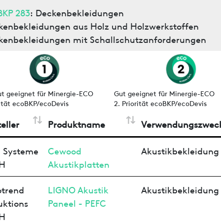
BKP 283
: Deckenbekleidungen
kenbekleidungen aus Holz und Holzwerkstoffen
kenbekleidungen mit Schallschutzanforderungen
ut geeignet für Minergie-ECO
Gut geeignet für Minergie-ECO
rität ecoBKP/ecoDevis
2. Priorität ecoBKP/ecoDevis
eller
Produktname
Verwendungszwec
 Systeme
Cewood
Akustikbekleidung
H
Akustikplatten
otrend
LIGNO Akustik
Akustikbekleidung
uktions
Paneel - PEFC
H