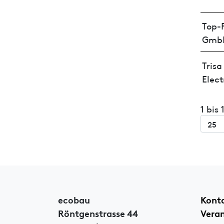
Top-P
Gmb
Trisa
Elect
1 bis
ecobau
Kont
Röntgenstrasse 44
Vera