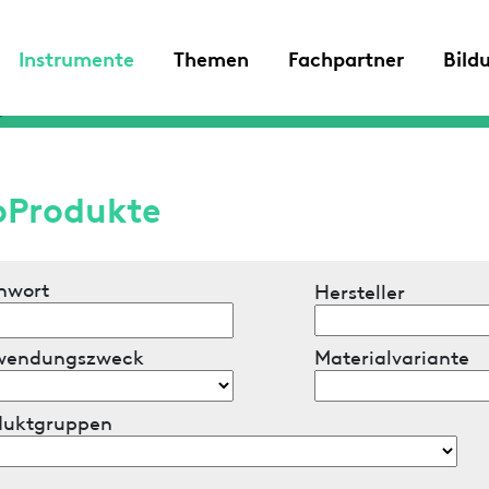
Instrumente
Themen
Fachpartner
Bild
oProdukte
hwort
Hersteller
wendungszweck
Materialvariante
duktgruppen