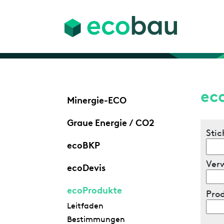
ec
Minergie-ECO
Graue Energie / CO2
Stic
ecoBKP
Ver
ecoDevis
ecoProdukte
Pro
Leitfaden
Bestimmungen