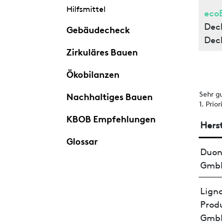
Hilfsmittel
eco
Dec
Gebäudecheck
Dec
Zirkuläres Bauen
Ökobilanzen
Sehr g
Nachhaltiges Bauen
1. Prio
KBOB Empfehlungen
Herst
Glossar
Duon
Gmb
Lign
Prod
Gmb