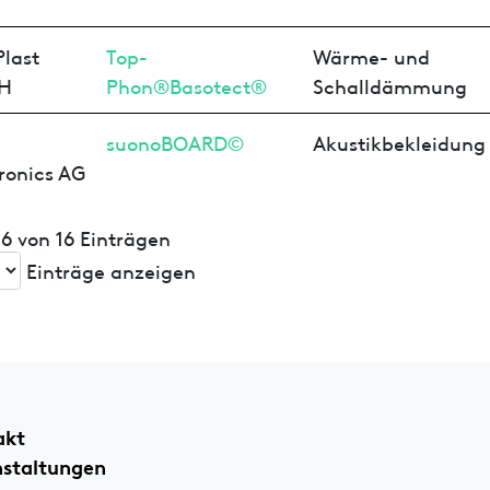
last
Top-
Wärme- und
H
Phon®Basotect®
Schalldämmung
suonoBOARD©
Akustikbekleidung
ronics AG
 16 von 16 Einträgen
Einträge anzeigen
akt
nstaltungen