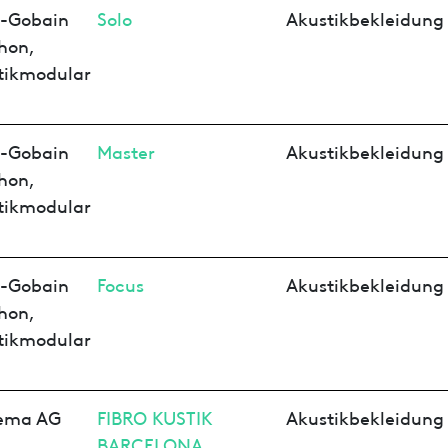
t-Gobain
Solo
Akustikbekleidung
hon,
tikmodular
t-Gobain
Master
Akustikbekleidung
hon,
tikmodular
t-Gobain
Focus
Akustikbekleidung
hon,
tikmodular
ema AG
FIBRO KUSTIK
Akustikbekleidung
BARCELONA