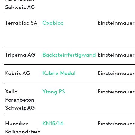
Schweiz AG
Terrabloc SA
Oxabloc
Einsteinmaue
Tripema AG
Backsteinfertigwand
Einsteinmaue
Kubrix AG
Kubrix Modul
Einsteinmaue
Xella
Ytong PS
Einsteinmaue
Porenbeton
Schweiz AG
Hunziker
KN15/14
Einsteinmaue
Kalksandstein