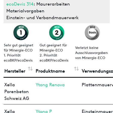
ecoDevis 314
: Maurerarbeiten
Materialvorgaben
Einstein- und Verbandmauerwerk
Sehr gut geeignet
Gut geeignet für
Verletzt keine
für Minergie-ECO
Minergie-ECO
Ausschlussvorgaben
1. Priorität
2. Priorität
von Minergie-ECO
ecoBKP/ecoDevis
ecoBKP/ecoDevis
Hersteller
Produktname
Verwendungs
Xella
Ytong Renova
Plattenmauer
Porenbeton
Schweiz AG
Xella
Ytong P
Einsteinmaue