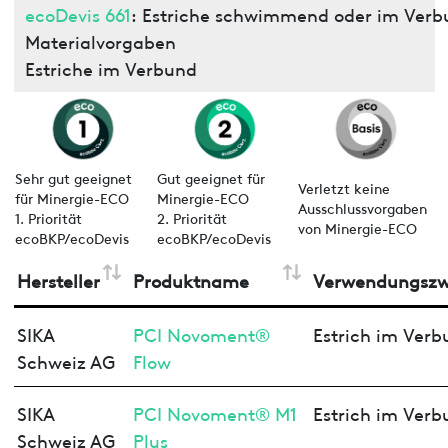
ecoDevis 661
: Estriche schwimmend oder im Verb
Materialvorgaben
Estriche im Verbund
Sehr gut geeignet
Gut geeignet für
Verletzt keine
für Minergie-ECO
Minergie-ECO
Ausschlussvorgaben
1. Priorität
2. Priorität
von Minergie-ECO
ecoBKP/ecoDevis
ecoBKP/ecoDevis
Hersteller
Produktname
Verwendungsz
SIKA
PCI Novoment®
Estrich im Verb
Schweiz AG
Flow
SIKA
PCI Novoment® M1
Estrich im Verb
Schweiz AG
Plus