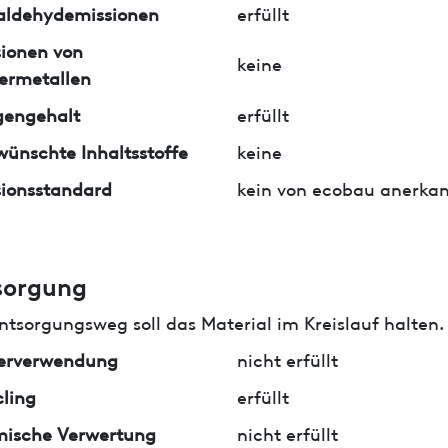
aldehydemissionen
erfüllt
ionen von
keine
ermetallen
gengehalt
erfüllt
ünschte Inhaltsstoffe
keine
ionsstandard
kein von ecobau anerkan
sorgung
ntsorgungsweg soll das Material im Kreislauf halten.
erverwendung
nicht erfüllt
ling
erfüllt
mische Verwertung
nicht erfüllt