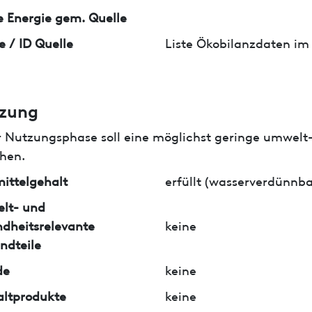
 Energie gem. Quelle
e / ID Quelle
Liste Ökobilanzdaten im
zung
r Nutzungsphase soll eine möglichst geringe umwelt
hen.
ittelgehalt
erfüllt (wasserverdünnba
lt- und
dheitsrelevante
keine
ndteile
de
keine
ltprodukte
keine