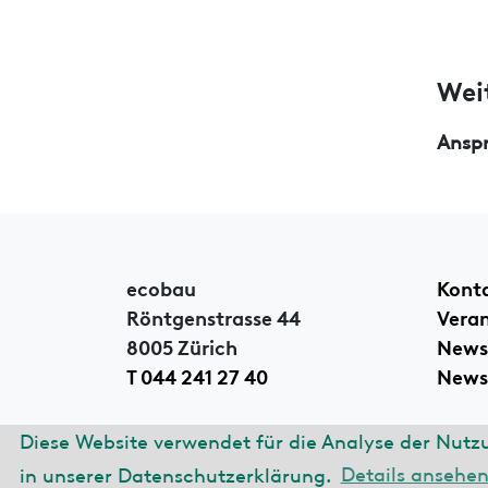
Wei
Ansp
ecobau
Kont
Röntgenstrasse 44
Vera
8005 Zürich
News
T 044 241 27 40
Newsl
Diese Website verwendet für die Analyse der Nutz
© 2026 ecobau
Impre
in unserer Datenschutzerklärung.
Details ansehe