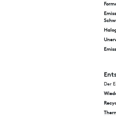
Form
Emiss
Schw
Halo
Unerw
Emiss
Ent
Der E
Wied
Recyc
Ther