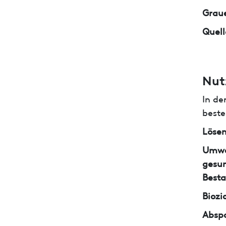
Graue
Quell
Nut
In de
beste
Lösem
Umwe
gesun
Besta
Biozi
Abspa