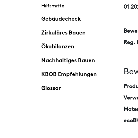
Hilfsmittel
01.20
Gebäudecheck
Bewer
Zirkuläres Bauen
Reg. 
Ökobilanzen
Nachhaltiges Bauen
Bew
KBOB Empfehlungen
Prod
Glossar
Verw
Mater
ecoB