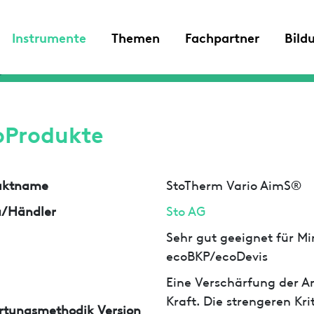
Instrumente
Themen
Fachpartner
Bild
oProdukte
uktname
StoTherm Vario AimS®
a/Händler
Sto AG
Sehr gut geeignet für Min
ecoBKP/ecoDevis
Eine Verschärfung der An
Kraft. Die strengeren Kr
rtungsmethodik Version