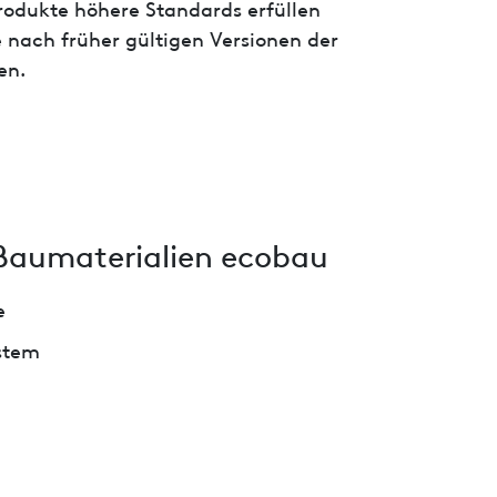
 Produkte höhere Standards erfüllen
 nach früher gültigen Versionen der
en.
Baumaterialien ecobau
e
stem