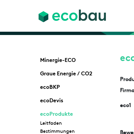
ec
Minergie-ECO
Graue Energie / CO2
Prod
ecoBKP
Firm
ecoDevis
eco1
ecoProdukte
Leitfaden
Bestimmungen
Bewe