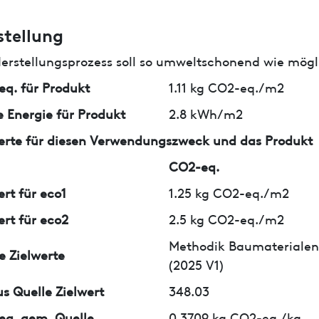
stellung
erstellungsprozess soll so umweltschonend wie mögli
q. für Produkt
1.11 kg CO2-eq./m2
 Energie für Produkt
2.8 kWh/m2
erte für diesen Verwendungszweck und das Produkt
CO2-eq.
ert für eco1
1.25 kg CO2-eq./m2
ert für eco2
2.5 kg CO2-eq./m2
Methodik Baumaterialen
e Zielwerte
(2025 V1)
us Quelle Zielwert
348.03
q. gem. Quelle
0.3709 kg CO2-eq./kg