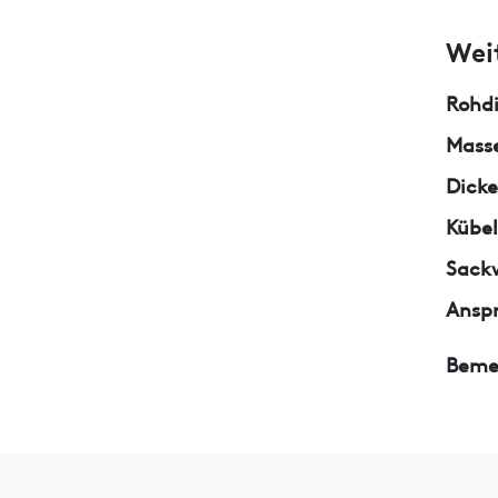
Wei
Rohd
Masse
Dicke
Kübe
Sack
Ansp
Beme