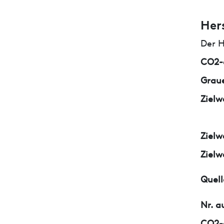
Her
Der H
CO2-e
Graue
Zielw
Zielw
Zielw
Quell
Nr. a
CO2-e