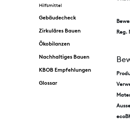
Hilfsmittel
Gebäudecheck
Bewer
Zirkuläres Bauen
Reg. 
Ökobilanzen
Nachhaltiges Bauen
Bew
KBOB Empfehlungen
Prod
Glossar
Verw
Mater
Auss
ecoB