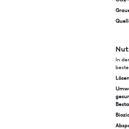
Graue
Quell
Nut
In de
beste
Lösem
Umwe
gesun
Besta
Biozi
Abspa