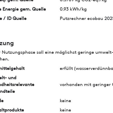
 Energie gem. Quelle
0.93 kWh/kg
e / ID Quelle
Putzrechner ecobau 202
zung
r Nutzungsphase soll eine möglichst geringe umwelt
hen.
ittelgehalt
erfüllt (wasserverdünnba
lt- und
dheitsrelevante
vorhanden mit geringer
ndteile
de
keine
ltprodukte
keine