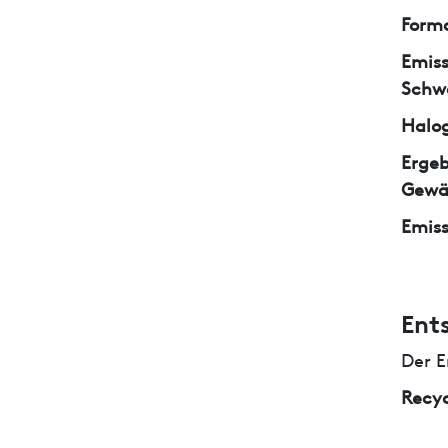
Form
Emiss
Schw
Halo
Ergeb
Gewä
Emiss
Ent
Der E
Recyc