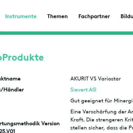
Instrumente
Themen
Fachpartner
Bild
oProdukte
uktname
AKURIT VS Variostar
a/Händler
Sievert AG
Gut geeignet für Minergi
Eine Verschärfung der An
Kraft. Die strengeren Kr
rtungsmethodik Version
stellen sicher, dass die
25.V01