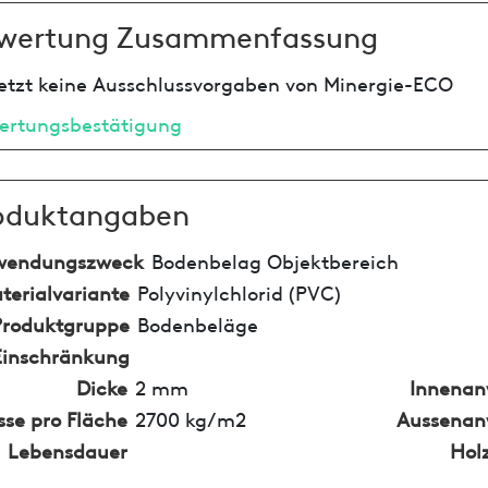
wertung Zusammenfassung
etzt keine Ausschlussvorgaben von Minergie-ECO
ertungsbestätigung
oduktangaben
wendungszweck
Bodenbelag Objektbereich
terialvariante
Polyvinylchlorid (PVC)
Produktgruppe
Bodenbeläge
Einschränkung
Dicke
2 mm
Innena
se pro Fläche
2700 kg/m2
Aussena
Lebensdauer
Hol