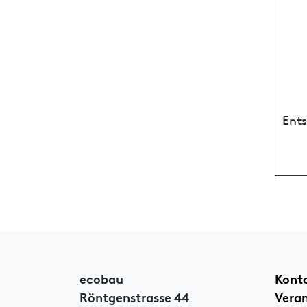
Ent
ecobau
Kont
Röntgenstrasse 44
Vera