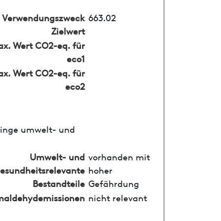
Verwendungszweck
663.02
Zielwert
x. Wert CO2-eq. für
eco1
x. Wert CO2-eq. für
eco2
ringe umwelt- und
Umwelt- und
vorhanden mit
esundheitsrelevante
hoher
Bestandteile
Gefährdung
maldehydemissionen
nicht relevant