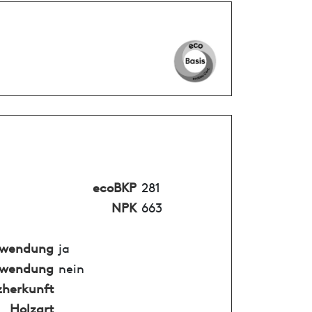
ecoBKP
281
NPK
663
nwendung
ja
nwendung
nein
zherkunft
Holzart