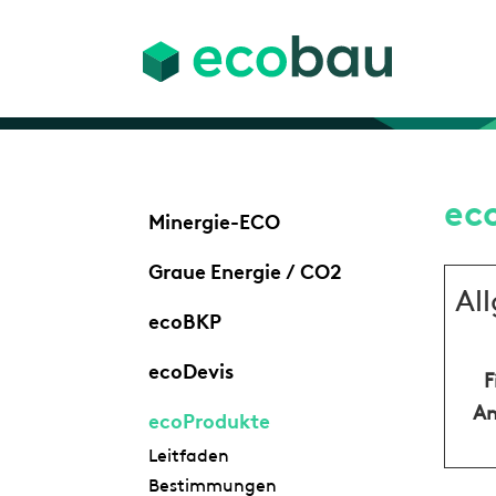
ec
Minergie-ECO
Graue Energie / CO2
Al
ecoBKP
ecoDevis
F
An
ecoProdukte
Leitfaden
Bestimmungen