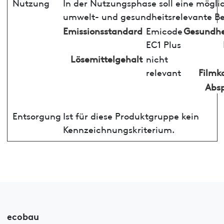
Nutzung
In der Nutzungsphase soll eine mögli
umwelt- und gesundheitsrelevante Be
Emissionsstandard
Emicode
Gesundhe
EC1 Plus
Lösemittelgehalt
nicht
relevant
Filmk
Absp
Entsorgung
Ist für diese Produktgruppe kein
Kennzeichnungskriterium.
ecobau