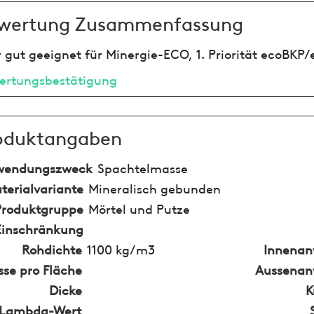
wertung Zusammenfassung
 gut geeignet für Minergie-ECO, 1. Priorität ecoBKP/
ertungsbestätigung
oduktangaben
wendungszweck
Spachtelmasse
terialvariante
Mineralisch gebunden
Produktgruppe
Mörtel und Putze
Einschränkung
Rohdichte
1100 kg/m3
Innena
se pro Fläche
Aussena
Dicke
K
Lambda-Wert