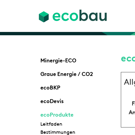
ec
Minergie-ECO
Graue Energie / CO2
Al
ecoBKP
ecoDevis
F
An
ecoProdukte
Leitfaden
Bestimmungen