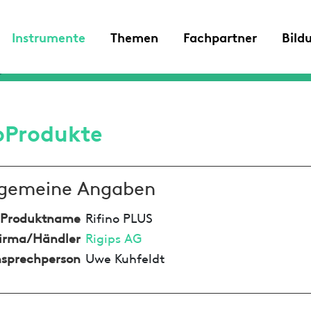
Instrumente
Themen
Fachpartner
Bild
oProdukte
lgemeine Angaben
Produktname
Rifino PLUS
irma/Händler
Rigips AG
sprechperson
Uwe Kuhfeldt