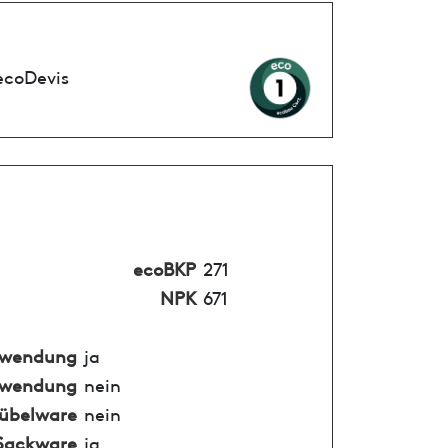
ecoDevis
ecoBKP
271
NPK
671
nwendung
ja
nwendung
nein
übelware
nein
Sackware
ja