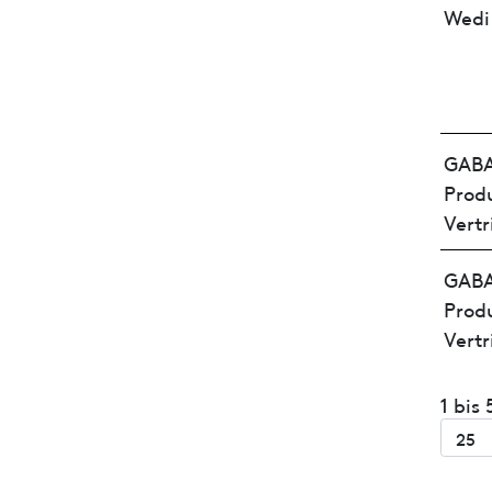
Wed
GAB
Prod
Vertr
GAB
Prod
Vertr
1 bis