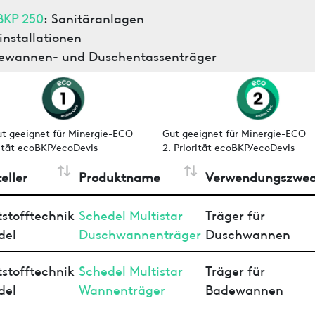
BKP 250
: Sanitäranlagen
nstallationen
ewannen- und Duschentassenträger
ut geeignet für Minergie-ECO
Gut geeignet für Minergie-ECO
rität ecoBKP/ecoDevis
2. Priorität ecoBKP/ecoDevis
eller
Produktname
Verwendungszwe
stofftechnik
Schedel Multistar
Träger für
del
Duschwannenträger
Duschwannen
stofftechnik
Schedel Multistar
Träger für
del
Wannenträger
Badewannen