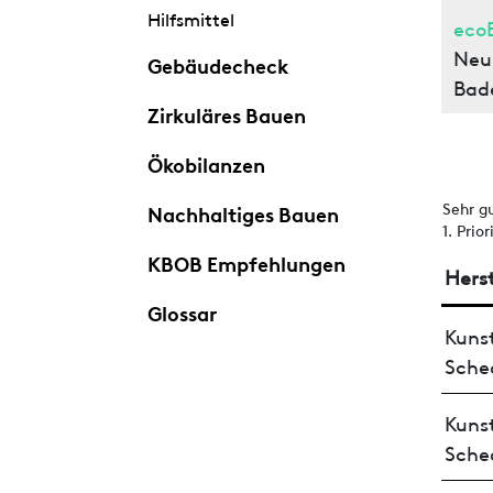
Hilfsmittel
eco
Neui
Gebäudecheck
Bad
Zirkuläres Bauen
Ökobilanzen
Sehr g
Nachhaltiges Bauen
1. Prio
KBOB Empfehlungen
Herst
Glossar
Kunst
Sche
Kunst
Sche