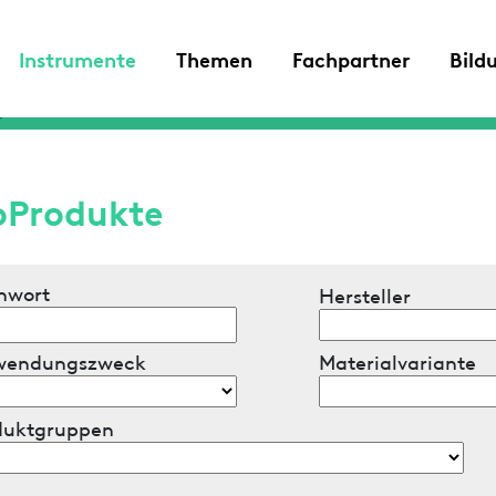
Instrumente
Themen
Fachpartner
Bild
oProdukte
hwort
Hersteller
wendungszweck
Materialvariante
duktgruppen