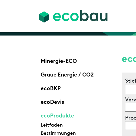
ec
Minergie-ECO
Graue Energie / CO2
Stic
ecoBKP
Ver
ecoDevis
ecoProdukte
Pro
Leitfaden
Bestimmungen