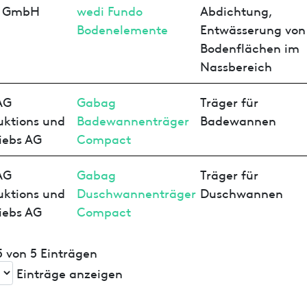
i GmbH
wedi Fundo
Abdichtung,
Bodenelemente
Entwässerung von
Bodenflächen im
Nassbereich
AG
Gabag
Träger für
uktions und
Badewannenträger
Badewannen
iebs AG
Compact
AG
Gabag
Träger für
uktions und
Duschwannenträger
Duschwannen
iebs AG
Compact
 5 von 5 Einträgen
Einträge anzeigen