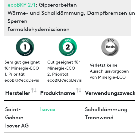
ecoBKP 271
: Gipserarbeiten
Wärme- und Schalldämmung, Dampfbremsen un
Sperren
Formaldehydemissionen
Sehr gut geeignet
Gut geeignet für
Verletzt keine
für Minergie-ECO
Minergie-ECO
Ausschlussvorgaben
1. Priorität
2. Priorität
von Minergie-ECO
ecoBKP/ecoDevis
ecoBKP/ecoDevis
Hersteller
Produktname
Verwendungszwec
Saint-
Isovox
Schalldämmung
Gobain
Trennwand
Isover AG