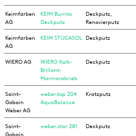
Keimfarben
KEIM Burrito
Deckputz,
AG
Deckputz
Renovierputz
Keimfarben
KEIM STUCASOL
Deckputz
AG
WIERO AG
WIERO Kalk-
Deckputz
Brillant-
Marmorabrieb
Saint-
weber.top 204
Kratzputz
Gobain
AquaBalance
Weber AG
Saint-
weber.star 281
Deckputz
Gobain