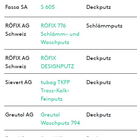
Fassa SA
S 605
Deckputz
RÖFIX AG
RÖFIX 776
Schlämmputz
Schweiz
Schlämm- und
Waschputz
RÖFIX AG
RÖFIX
Deckputz
Schweiz
DESIGNPUTZ
Sievert AG
tubag TKFP
Deckputz
Trass-Kalk-
Feinputz
Greutol AG
Greutol
Deckputz
Waschputz 794