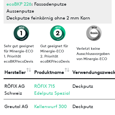
ecoBKP 226
: Fassadenputze
Aussenputze
Deckputze feinkörnig ohne 2 mm Korn
Sehr gut geeignet
Gut geeignet für
Verletzt keine
für Minergie-ECO
Minergie-ECO
Ausschlussvorgaben
1. Priorität
2. Priorität
von Minergie-ECO
ecoBKP/ecoDevis
ecoBKP/ecoDevis
Hersteller
Produktname
Verwendungszwec
RÖFIX AG
RÖFIX 715
Deckputz
Schweiz
Edelputz Spezial
Greutol AG
Kellenwurf 300
Deckputz