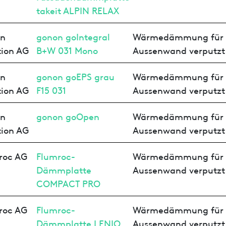
takeit ALPIN RELAX
n
gonon goIntegral
Wärmedämmung für
tion AG
B+W 031 Mono
Aussenwand verputzt
n
gonon goEPS grau
Wärmedämmung für
tion AG
F15 031
Aussenwand verputzt
n
gonon goOpen
Wärmedämmung für
tion AG
Aussenwand verputzt
roc AG
Flumroc-
Wärmedämmung für
Dämmplatte
Aussenwand verputzt
COMPACT PRO
roc AG
Flumroc-
Wärmedämmung für
Dämmplatte LENIO
Aussenwand verputzt