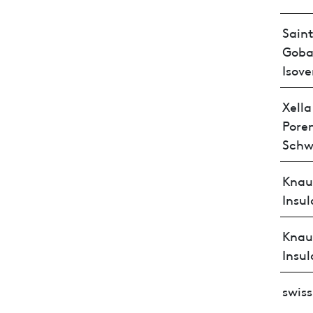
Saint
Goba
Isove
Xella
Pore
Schw
Knau
Insul
Knau
Insul
swis