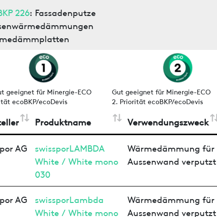
BKP 226
: Fassadenputze
senwärmedämmungen
medämmplatten
ut geeignet für Minergie-ECO
Gut geeignet für Minergie-ECO
rität ecoBKP/ecoDevis
2. Priorität ecoBKP/ecoDevis
eller
Produktname
Verwendungszweck
spor AG
swissporLAMBDA
Wärmedämmung für
White / White mono
Aussenwand verputzt
030
spor AG
swissporLambda
Wärmedämmung für
White / White mono
Aussenwand verputzt