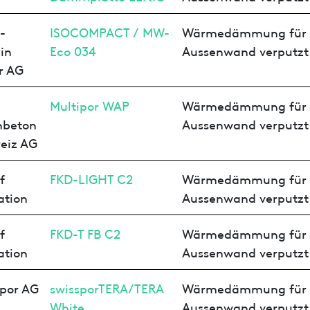
-
ISOCOMPACT / MW-
Wärmedämmung für
in
Eco 034
Aussenwand verputzt
r AG
Multipor WAP
Wärmedämmung für
nbeton
Aussenwand verputzt
eiz AG
f
FKD-LIGHT C2
Wärmedämmung für
ation
Aussenwand verputzt
f
FKD-T FB C2
Wärmedämmung für
ation
Aussenwand verputzt
spor AG
swissporTERA/TERA
Wärmedämmung für
White
Aussenwand verputzt