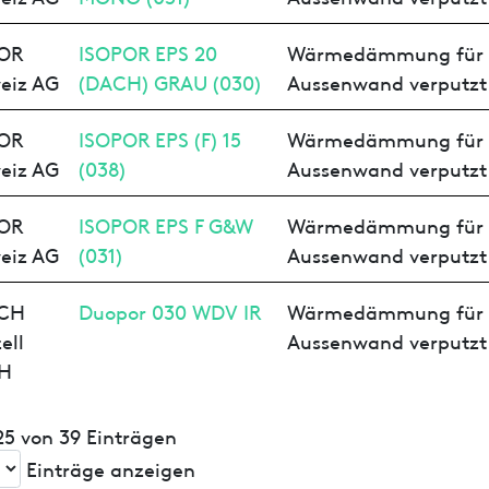
OR
ISOPOR EPS 20
Wärmedämmung für
eiz AG
(DACH) GRAU (030)
Aussenwand verputzt
OR
ISOPOR EPS (F) 15
Wärmedämmung für
eiz AG
(038)
Aussenwand verputzt
OR
ISOPOR EPS F G&W
Wärmedämmung für
eiz AG
(031)
Aussenwand verputzt
SCH
Duopor 030 WDV IR
Wärmedämmung für
ell
Aussenwand verputzt
H
 25 von 39 Einträgen
Einträge anzeigen