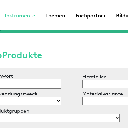
Instrumente
Themen
Fachpartner
Bild
oProdukte
hwort
Hersteller
wendungszweck
Materialvariante
duktgruppen