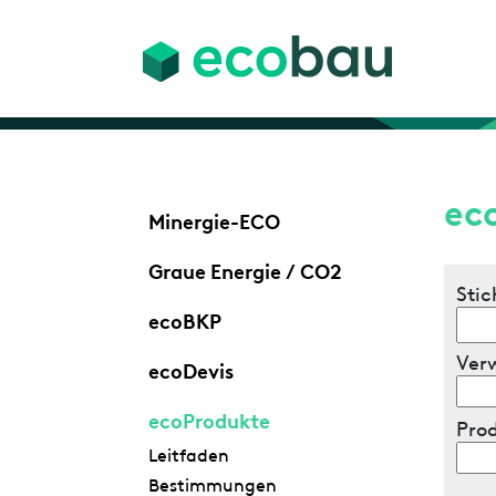
ec
Minergie-ECO
Graue Energie / CO2
Stic
ecoBKP
Ver
ecoDevis
ecoProdukte
Pro
Leitfaden
Bestimmungen