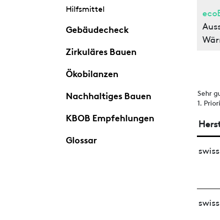
Hilfsmittel
eco
Aus
Gebäudecheck
Wär
Zirkuläres Bauen
Ökobilanzen
Sehr g
Nachhaltiges Bauen
1. Prio
KBOB Empfehlungen
Herst
Glossar
swis
swis