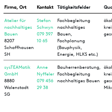
Firma, Ort
Kontakt
Tätigkeitsfelder
Qua
Atelier für
Stefan
Fachbegleitung
öko
nachhaltiges
Schwyn
nachhaltiges
kre
Bauen
079 397
Bauen,
ges
8207
10 65
Fachplanung
Schaffhausen
(Bauphysik,
SH
Energie, HLKS etc.)
sysTEAMatik
Anne
Bauherrenberatung,
öko
GmbH
Nyffeler
Fachbegleitung
kre
8880
079 456
nachhaltiges Bauen
ges
Walenstadt
29 38
Mik
SG