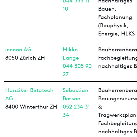
10
Bauen,
Fachplanung
(Bauphysik,
Energie, HLKS 
icccon AG
Mikko
Bauherrenbera
8050 Zürich ZH
Lange
Fachbegleitun
044 305 90
nachhaltiges 
27
Hunziker Betatech
Sebastian
Bauherrenbera
AG
Bosson
Bauingenieur
8400 Winterthur ZH
052 234 31
&
34
Tragwerksplan
Fachbegleitun
nachhaltiges 