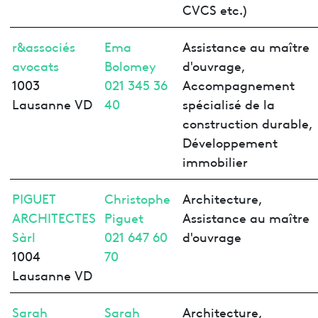
CVCS etc.)
r&associés
Ema
Assistance au maître
avocats
Bolomey
d'ouvrage,
1003
021 345 36
Accompagnement
Lausanne VD
40
spécialisé de la
construction durable,
Développement
immobilier
PIGUET
Christophe
Architecture,
ARCHITECTES
Piguet
Assistance au maître
Sàrl
021 647 60
d'ouvrage
1004
70
Lausanne VD
Sarah
Sarah
Architecture,