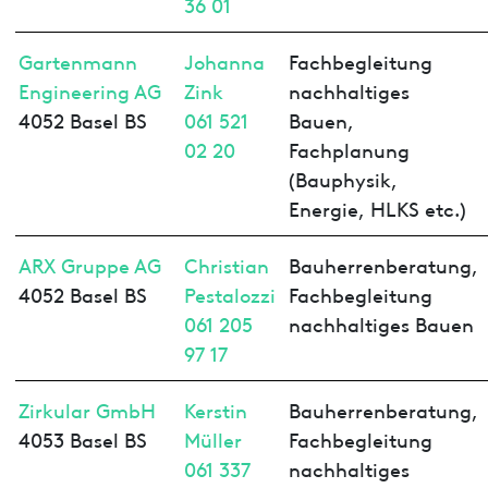
36 01
Gartenmann
Johanna
Fachbegleitung
Engineering AG
Zink
nachhaltiges
4052 Basel BS
061 521
Bauen,
02 20
Fachplanung
(Bauphysik,
Energie, HLKS etc.)
ARX Gruppe AG
Christian
Bauherrenberatung,
4052 Basel BS
Pestalozzi
Fachbegleitung
061 205
nachhaltiges Bauen
97 17
Zirkular GmbH
Kerstin
Bauherrenberatung,
4053 Basel BS
Müller
Fachbegleitung
061 337
nachhaltiges