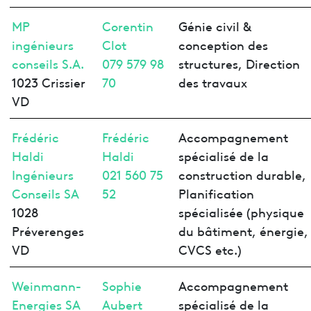
MP
Corentin
Génie civil &
ingénieurs
Clot
conception des
conseils S.A.
079 579 98
structures, Direction
1023 Crissier
70
des travaux
VD
Frédéric
Frédéric
Accompagnement
Haldi
Haldi
spécialisé de la
Ingénieurs
021 560 75
construction durable,
Conseils SA
52
Planification
1028
spécialisée (physique
Préverenges
du bâtiment, énergie,
VD
CVCS etc.)
Weinmann-
Sophie
Accompagnement
Energies SA
Aubert
spécialisé de la