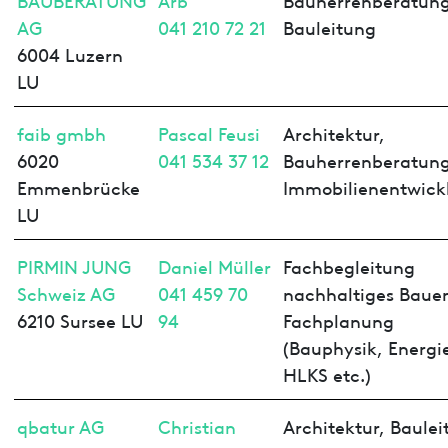
AG
041 210 72 21
Bauleitung
6004 Luzern
LU
faib gmbh
Pascal Feusi
Architektur,
6020
041 534 37 12
Bauherrenberatung
Emmenbrücke
Immobilienentwick
LU
PIRMIN JUNG
Daniel Müller
Fachbegleitung
Schweiz AG
041 459 70
nachhaltiges Baue
6210 Sursee LU
94
Fachplanung
(Bauphysik, Energi
HLKS etc.)
qbatur AG
Christian
Architektur, Baulei