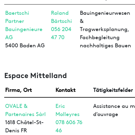
Baertschi
Roland
Bauingenieurwesen
Partner
Bärtschi
&
Bauingenieure
056 204
Tragwerksplanung,
AG
47 70
Fachbegleitung
5400 Baden AG
nachhaltiges Bauen
Espace Mittelland
Firma, Ort
Kontakt
Tätigkeitsfelder
OVALE &
Eric
Assistance au m
Partenaires Sàrl
Molleyres
d'ouvrage
1618 Châtel-St-
078 606 76
Denis FR
46