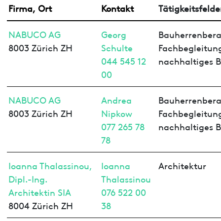
Firma, Ort
Kontakt
Tätigkeitsfelde
NABUCO AG
Georg
Bauherrenbera
8003 Zürich ZH
Schulte
Fachbegleitun
044 545 12
nachhaltiges 
00
NABUCO AG
Andrea
Bauherrenbera
8003 Zürich ZH
Nipkow
Fachbegleitun
077 265 78
nachhaltiges 
78
Ioanna Thalassinou,
Ioanna
Architektur
Dipl.-Ing.
Thalassinou
Architektin SIA
076 522 00
8004 Zürich ZH
38