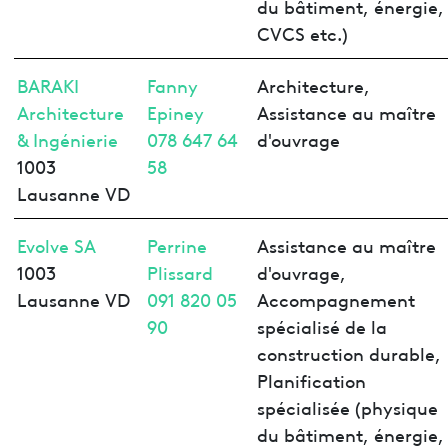
du bâtiment, énergie,
CVCS etc.)
BARAKI
Fanny
Architecture,
Architecture
Epiney
Assistance au maître
& Ingénierie
078 647 64
d'ouvrage
1003
58
Lausanne VD
Evolve SA
Perrine
Assistance au maître
1003
Plissard
d'ouvrage,
Lausanne VD
091 820 05
Accompagnement
90
spécialisé de la
construction durable,
Planification
spécialisée (physique
du bâtiment, énergie,