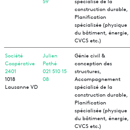
59
spécialisé de la
construction durable,
Planification
spécialisée (physique
du bâtiment, énergie,
CVCS etc.)
Société
Julien
Génie civil &
Coopérative
Pathé
conception des
2401
021 510 15
structures,
1018
08
Accompagnement
Lausanne VD
spécialisé de la
construction durable,
Planification
spécialisée (physique
du bâtiment, énergie,
CVCS etc.)