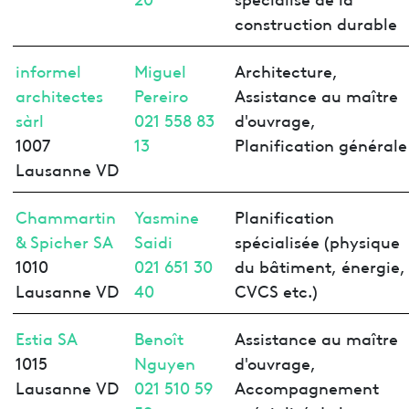
construction durable
informel
Miguel
Architecture,
architectes
Pereiro
Assistance au maître
sàrl
021 558 83
d'ouvrage,
1007
13
Planification générale
Lausanne VD
Chammartin
Yasmine
Planification
& Spicher SA
Saidi
spécialisée (physique
1010
021 651 30
du bâtiment, énergie,
Lausanne VD
40
CVCS etc.)
Estia SA
Benoît
Assistance au maître
1015
Nguyen
d'ouvrage,
Lausanne VD
021 510 59
Accompagnement