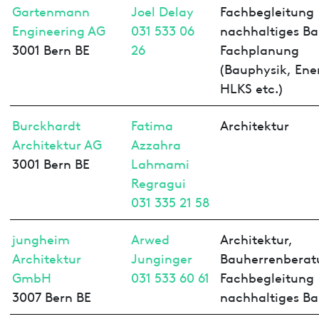
Gartenmann
Joel Delay
Fachbegleitung
Engineering AG
031 533 06
nachhaltiges Ba
3001 Bern BE
26
Fachplanung
(Bauphysik, Ene
HLKS etc.)
Burckhardt
Fatima
Architektur
Architektur AG
Azzahra
3001 Bern BE
Lahmami
Regragui
031 335 21 58
jungheim
Arwed
Architektur,
Architektur
Junginger
Bauherrenberat
GmbH
031 533 60 61
Fachbegleitung
3007 Bern BE
nachhaltiges B