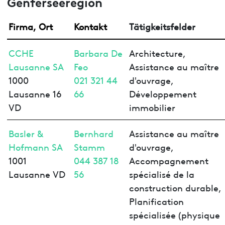
Genferseeregion
Firma, Ort
Kontakt
Tätigkeitsfelder
CCHE
Barbara De
Architecture,
Lausanne SA
Feo
Assistance au maître
1000
021 321 44
d'ouvrage,
Lausanne 16
66
Développement
VD
immobilier
Basler &
Bernhard
Assistance au maître
Hofmann SA
Stamm
d'ouvrage,
1001
044 387 18
Accompagnement
Lausanne VD
56
spécialisé de la
construction durable,
Planification
spécialisée (physique