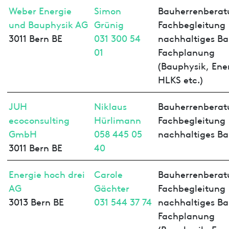
Weber Energie
Simon
Bauherrenberat
und Bauphysik AG
Grünig
Fachbegleitung
3011 Bern BE
031 300 54
nachhaltiges Ba
01
Fachplanung
(Bauphysik, Ene
HLKS etc.)
JUH
Niklaus
Bauherrenberat
ecoconsulting
Hürlimann
Fachbegleitung
GmbH
058 445 05
nachhaltiges B
3011 Bern BE
40
Energie hoch drei
Carole
Bauherrenberat
AG
Gächter
Fachbegleitung
3013 Bern BE
031 544 37 74
nachhaltiges Ba
Fachplanung
(Bauphysik, Ene