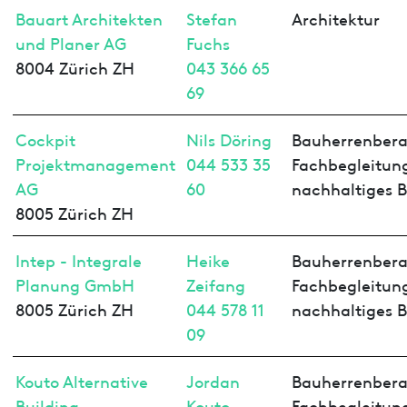
Bauart Architekten
Stefan
Architektur
und Planer AG
Fuchs
8004 Zürich ZH
043 366 65
69
Cockpit
Nils Döring
Bauherrenbera
Projektmanagement
044 533 35
Fachbegleitun
AG
60
nachhaltiges 
8005 Zürich ZH
Intep - Integrale
Heike
Bauherrenbera
Planung GmbH
Zeifang
Fachbegleitun
8005 Zürich ZH
044 578 11
nachhaltiges 
09
Kouto Alternative
Jordan
Bauherrenbera
Building
Kouto
Fachbegleitun