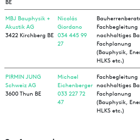
BE
MBJ Bauphysik +
Nicolás
Bauherrenberat
Akustik AG
Giordano
Fachbegleitung
3422 Kirchberg BE
034 445 99
nachhaltiges Ba
27
Fachplanung
(Bauphysik, Ene
HLKS etc.)
PIRMIN JUNG
Michael
Fachbegleitung
Schweiz AG
Eichenberger
nachhaltiges Ba
3600 Thun BE
033 227 72
Fachplanung
47
(Bauphysik, Ene
HLKS etc.)