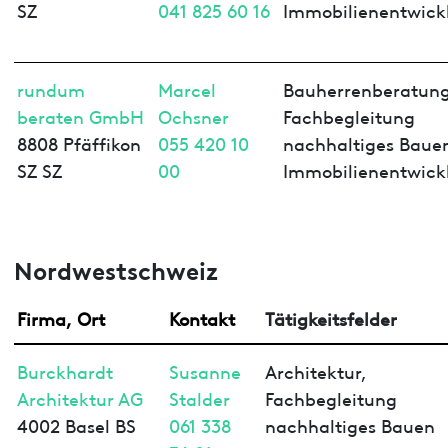
SZ
041 825 60 16
Immobilienentwick
rundum
Marcel
Bauherrenberatung
beraten GmbH
Ochsner
Fachbegleitung
8808 Pfäffikon
055 420 10
nachhaltiges Baue
SZ SZ
00
Immobilienentwick
Nordwestschweiz
Firma, Ort
Kontakt
Tätigkeitsfelder
Burckhardt
Susanne
Architektur,
Architektur AG
Stalder
Fachbegleitung
4002 Basel BS
061 338
nachhaltiges Bauen