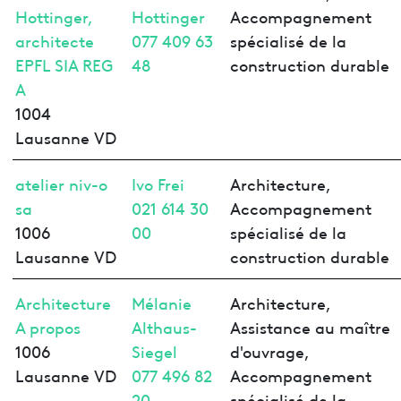
Hottinger,
Hottinger
Accompagnement
architecte
077 409 63
spécialisé de la
EPFL SIA REG
48
construction durable
A
1004
Lausanne VD
atelier niv-o
Ivo Frei
Architecture,
sa
021 614 30
Accompagnement
1006
00
spécialisé de la
Lausanne VD
construction durable
Architecture
Mélanie
Architecture,
A propos
Althaus-
Assistance au maître
1006
Siegel
d'ouvrage,
Lausanne VD
077 496 82
Accompagnement
20
spécialisé de la