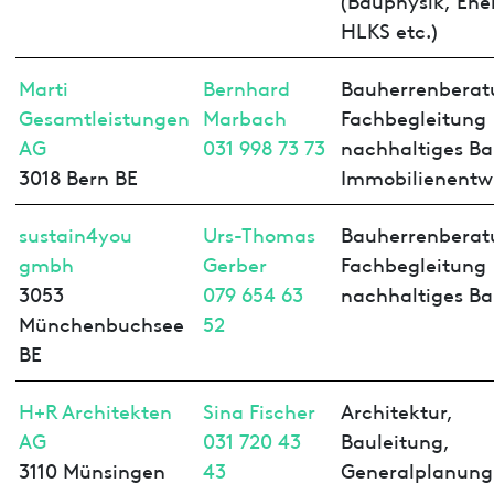
HLKS etc.)
Marti
Bernhard
Bauherrenberat
Gesamtleistungen
Marbach
Fachbegleitung
AG
031 998 73 73
nachhaltiges Ba
3018 Bern BE
Immobilienentw
sustain4you
Urs-Thomas
Bauherrenberat
gmbh
Gerber
Fachbegleitung
3053
079 654 63
nachhaltiges B
Münchenbuchsee
52
BE
H+R Architekten
Sina Fischer
Architektur,
AG
031 720 43
Bauleitung,
3110 Münsingen
43
Generalplanung