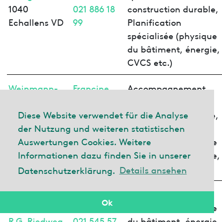
1040
021 886 18
construction durable,
Echallens VD
99
Planification
spécialisée (physique
du bâtiment, énergie,
CVCS etc.)
Weinmann-
Francine
Accompagnement
Energies SA
Wegmüller
spécialisé de la
1040
021 886 18
construction durable,
Diese Website verwendet für die Analyse
Echallens VD
08
Planification
der Nutzung und weiteren statistischen
spécialisée (physique
Auswertungen Cookies. Weitere
du bâtiment, énergie,
Informationen dazu finden Sie in unserer
CVCS etc.)
Datenschutzerklärung.
Details ansehen
srg |
Noële
Planification
Ok
engineering
Martin
spécialisée (physique
R.G. Riedweg
021 545 57
du bâtiment, énergie,