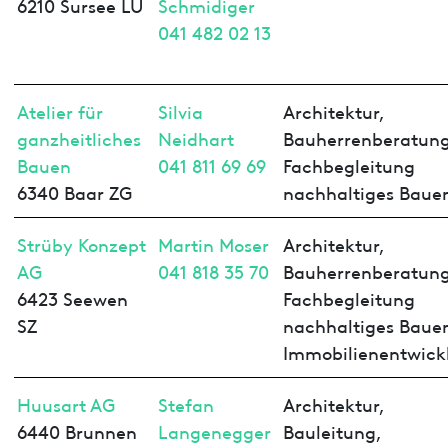
6210 Sursee LU
Schmidiger
041 482 02 13
Atelier für
Silvia
Architektur,
ganzheitliches
Neidhart
Bauherrenberatung
Bauen
041 811 69 69
Fachbegleitung
6340 Baar ZG
nachhaltiges Baue
Strüby Konzept
Martin Moser
Architektur,
AG
041 818 35 70
Bauherrenberatung
6423 Seewen
Fachbegleitung
SZ
nachhaltiges Baue
Immobilienentwick
Huusart AG
Stefan
Architektur,
6440 Brunnen
Langenegger
Bauleitung,