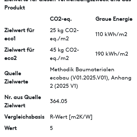
Produkt
CO2-eq.
Graue Energie
Zielwert für
25 kg CO2-
110 kWh/m2
eco1
eq./m2
Zielwert für
45 kg CO2-
190 kWh/m2
eco2
eq./m2
Methodik Baumaterialen
Quelle
ecobau (V01.2025.V01), Anhang
Zielwerte
2 (2025 V1)
Nr. aus Quelle
364.05
Zielwert
Vergleichsbasis
R-Wert [m2K/W]
Wert
5