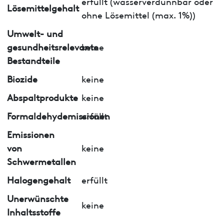
erfüllt (wasserverdünnbar oder
Lösemittelgehalt
ohne Lösemittel (max. 1%))
Umwelt- und
gesundheitsrelevante
keine
Bestandteile
Biozide
keine
Abspaltprodukte
keine
Formaldehydemissionen
erfüllt
Emissionen
von
keine
Schwermetallen
Halogengehalt
erfüllt
Unerwünschte
keine
Inhaltsstoffe