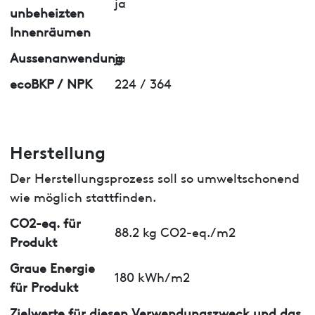
ja
unbeheizten
Innenräumen
Aussenanwendung
ja
ecoBKP / NPK
224 / 364
Herstellung
Der Herstellungsprozess soll so umweltschonend
wie möglich stattfinden.
CO2-eq. für
88.2 kg CO2-eq./m2
Produkt
Graue Energie
180 kWh/m2
für Produkt
Zielwerte für diesen Verwendungszweck und das