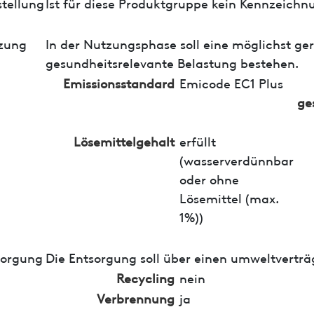
tellung
Ist für diese Produktgruppe kein Kennzeichn
zung
In der Nutzungsphase soll eine möglichst ge
gesundheitsrelevante Belastung bestehen.
Emissionsstandard
Emicode EC1 Plus
ge
Lösemittelgehalt
erfüllt
(wasserverdünnbar
oder ohne
Lösemittel (max.
1%))
sorgung
Die Entsorgung soll über einen umweltverträ
Recycling
nein
Verbrennung
ja