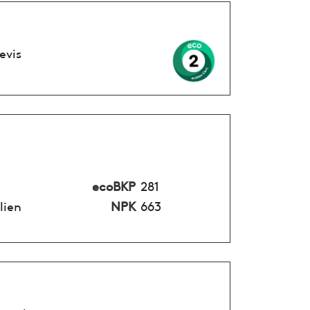
evis
ecoBKP
281
lien
NPK
663