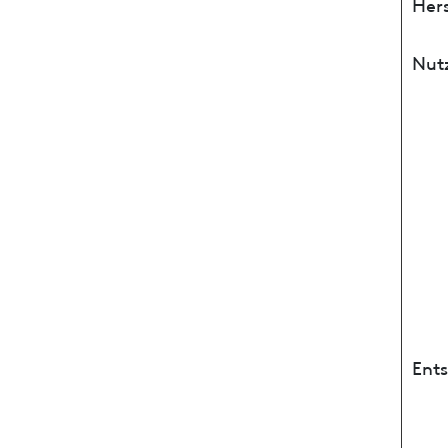
Hers
Nut
Ent