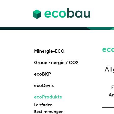
ec
Minergie-ECO
Graue Energie / CO2
Al
ecoBKP
ecoDevis
F
An
ecoProdukte
Leitfaden
Bestimmungen